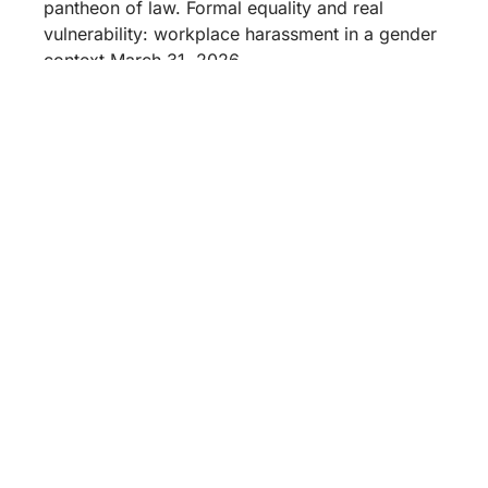
pantheon of law. Formal equality and real
vulnerability: workplace harassment in a gender
context March 31, 2026,
Rectorat
22 Dâmbovnicului Street, Sector
4, Bucharest