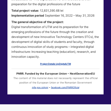
preparation for the digital professions of the future
Total project value:
12,831,390.68 lei
Implementation period
September 16, 2022 – May 31, 2026
The general objective of the project:
Digital transformation of UTM and its preparation for the
emerging professions of the future through the creation and
development of new Innovative Technology Centers (ITCs), the
development of digital skills of students and faculty, through
continuous innovation of study programs – integrated digital
infrastructure: Increasing teaching (education), research, and
innovation capacity.
Project Details UpDigitalUTM
PNRR. Funded by the European Union – NextGenerationEU
The content of this material does not necessarily represent the official
position of the European Union or the Romanian Government
mfe.gov.ro/pnrr
•
facebook.com/PNRROficial