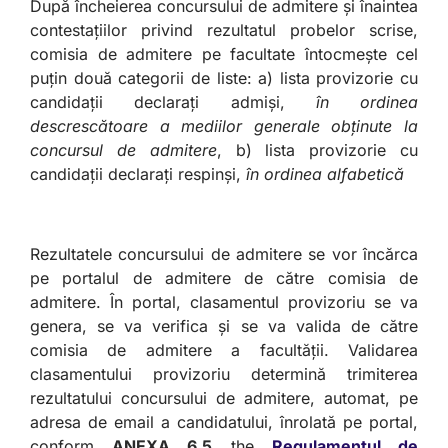
După încheierea concursului de admitere și înaintea
contestațiilor privind rezultatul probelor scrise,
comisia de admitere pe facultate întocmește cel
puțin două categorii de liste: a) lista provizorie cu
candidații declarați admiși,
în ordinea
descrescătoare a mediilor generale obținute la
concursul de admitere
, b) lista provizorie cu
candidații declarați respinși,
în ordinea alfabetică
Rezultatele concursului de admitere se vor încărca
pe portalul de admitere de către comisia de
admitere. În portal, clasamentul provizoriu se va
genera, se va verifica și se va valida de către
comisia de admitere a facultății. Validarea
clasamentului provizoriu determină trimiterea
rezultatului concursului de admitere, automat, pe
adresa de email a candidatului, înrolată pe portal,
conform
ANEXA 6.5
the
Regulamentul de