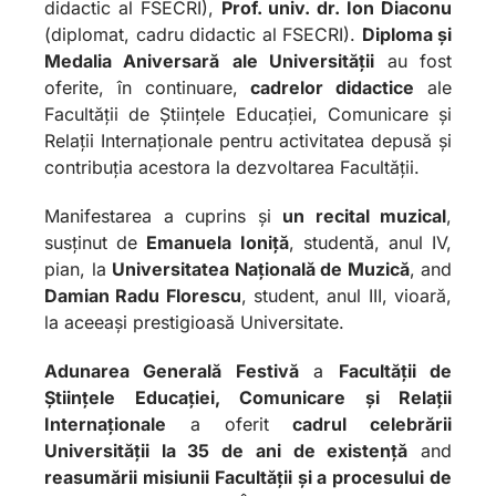
didactic al FSECRI),
Prof. univ. dr. Ion Diaconu
(diplomat, cadru didactic al FSECRI).
Diploma și
Medalia Aniversară
ale Universității
au fost
oferite, în continuare,
cadrelor didactice
ale
Facultății de Științele Educației, Comunicare și
Relații Internaționale pentru activitatea depusă și
contribuția acestora la dezvoltarea Facultății.
Manifestarea a cuprins și
un recital muzical
,
susținut de
Emanuela Ioniță
, studentă, anul IV,
pian, la
Universitatea Națională de Muzică
, and
Damian Radu Florescu
, student, anul III, vioară,
la aceeași prestigioasă Universitate.
Adunarea Generală Festivă
a
Facultății de
Științele Educației, Comunicare și Relații
Internaționale
a oferit
cadrul celebrării
Universității la 35 de ani de existență
and
reasumării misiunii Facultății și a procesului de