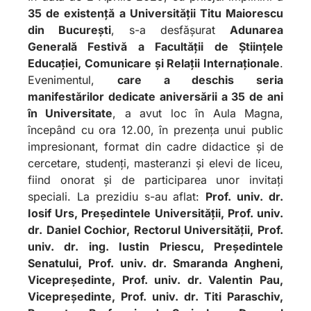
35 de existență a Universității Titu Maiorescu
din București
, s-a desfășurat
Adunarea
Generală Festivă a
Facultății de Științele
Educației, Comunicare și Relații Internaționale
.
Evenimentul,
care a deschis seria
manifestărilor dedicate aniversării a 35 de ani
în Universitate
, a avut loc în Aula Magna,
începând cu ora 12.00, în prezența unui public
impresionant, format din cadre didactice și de
cercetare, studenți, masteranzi și elevi de liceu,
fiind onorat și de participarea unor invitați
speciali. La prezidiu s-au aflat:
Prof. univ. dr.
Iosif Urs, Președintele Universității, Prof. univ.
dr. Daniel Cochior, Rectorul Universității, Prof.
univ. dr. ing. Iustin Priescu, Președintele
Senatului, Prof. univ. dr. Smaranda Angheni,
Vicepreședinte, Prof. univ. dr. Valentin Pau,
Vicepreședinte, Prof. univ. dr. Titi Paraschiv,