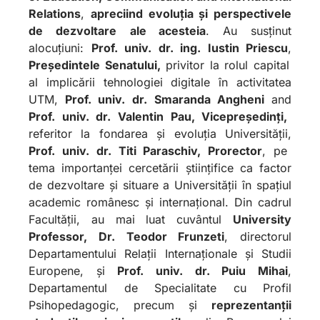
Relations
,
apreciind evoluția și perspectivele
de dezvoltare
ale acesteia
. Au susținut
alocuțiuni:
Prof. univ. dr. ing. Iustin Priescu
,
Președintele Senatului,
privitor la rolul capital
al implicării tehnologiei digitale în activitatea
UTM,
Prof. univ. dr. Smaranda Angheni
and
Prof. univ. dr. Valentin Pau, Vicepreședinți,
referitor la fondarea și evoluția Universității,
Prof. univ. dr. Titi Paraschiv, Prorector
, pe
tema importanței cercetării științifice ca factor
de dezvoltare și situare a Universității în spațiul
academic românesc și internațional. Din cadrul
Facultății, au mai luat cuvântul
University
Professor, Dr. Teodor Frunzeti
, directorul
Departamentului Relații Internaționale și Studii
Europene, și
Prof. univ. dr. Puiu Mihai
,
Departamentul de Specialitate cu Profil
Psihopedagogic, precum și
reprezentanții