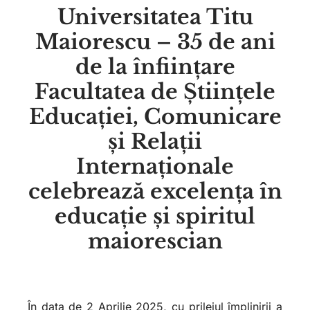
Universitatea Titu
Maiorescu – 35 de ani
de la înființare
Facultatea de Științele
Educației, Comunicare
și Relații
Internaționale
celebrează excelența în
educație
și spiritul
maiorescian
În data de 2 Aprilie 2025, cu prilejul împlinirii a