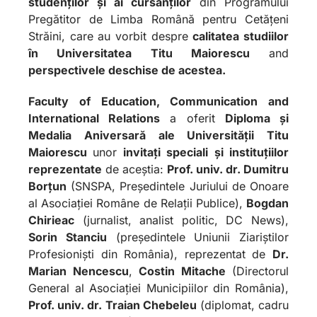
studenților și ai cursanților
din Programului
Pregătitor de Limba Română pentru Cetățeni
Străini, care au vorbit despre
calitatea studiilor
în Universitatea Titu Maiorescu
and
perspectivele deschise de acestea.
Faculty of Education, Communication and
International Relations
a oferit
Diploma și
Medalia Aniversară ale Universității Titu
Maiorescu
unor
invitați speciali
și instituțiilor
reprezentate
de aceștia:
Prof. univ. dr. Dumitru
Borțun
(SNSPA, Președintele Juriului de Onoare
al Asociației Române de Relații Publice),
Bogdan
Chirieac
(jurnalist, analist politic, DC News),
Sorin Stanciu
(președintele Uniunii Ziariștilor
Profesioniști din România), reprezentat de
Dr.
Marian Nencescu
,
Costin Mitache
(Directorul
General al Asociației Municipiilor din România),
Prof. univ. dr. Traian Chebeleu
(diplomat, cadru