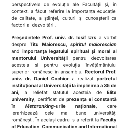
perspectivele de evoluție ale Facultății și, în
context, a făcut referire la importanța educației
de calitate, a științei, culturii și cunoașterii ca
factori ai dezvoltării.
Președintele Prof. univ. dr. Iosif Urs
a vorbit
despre
Titu Maiorescu,
spiritul maiorescian
and
importanța legatului spiritual și moral al
mentorului Universității
pentru dezvoltarea
acesteia și pentru evoluția învățământului
superior românesc în ansamblu.
Rectorul Prof.
univ. dr. Daniel Cochior
a realizat
portretul
instituțional al Universității la împlinirea a 35 de
ani
, a reliefat statutul acesteia de
Elite
university
, certificat de
prezența ei constantă
în
Metaranking
-urile naționale
, care
ierarhizează cele mai bune universități
românești. În același cadru, s-a referit la
Faculty
of Education, Communication and International