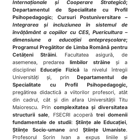
Internaționale și Cooperare Strategică
;
Departamentul de Specialitate cu Profil
Psihopedagogic
;
Cursuri Postuniversitare –
Integrarea și incluziunea în sistemul de
învățământ a copiilor cu CES
,
Puericultura –
dimensiune a educației antepreșcolare
;
Programul Pregătitor de Limba Română pentru
Cetățeni Străini
. Facultatea asigură, de
asemenea, predarea
limbilor străine
și a
disciplinei
Educație Fizică
la nivelul întregii
Universități și, prin
Departamentul de
Specialitate cu Profil Psihopedagogic,
pregătirea didactică a viitorilor profesori, atât
din cadrul, cât și din afara Universității Titu
Maiorescu. Prin
complexitatea și diversitatea
structurii sale
, FSECRI acoperă
trei domenii
fundamentale de studii
:
Științe ale Educației
,
Științe Socio-umane
and
Științe Umaniste
.
Profesorul Sorin Ivan a expus liniile și