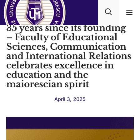
Titu Maiorescu University,
35 years since its founding
Academ
– Faculty of Educational
Sciences, Communication
and International Relations
celebrates excellence in
education and the
maiorescian spirit
April 3, 2025