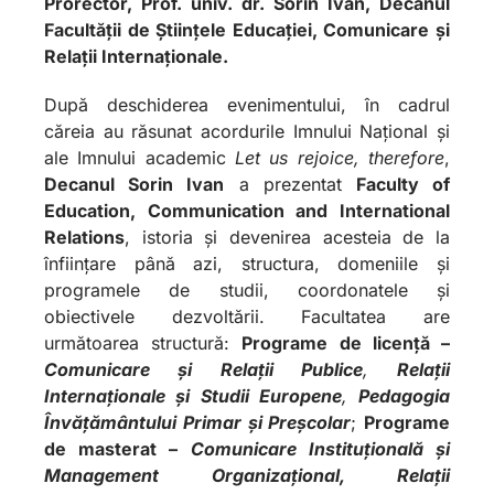
Prorector, Prof. univ. dr. Sorin Ivan, Decanul
Facultății de Științele Educației, Comunicare și
Relații Internaționale.
După deschiderea evenimentului, în cadrul
căreia au răsunat acordurile Imnului Național și
ale Imnului academic
Let us rejoice, therefore
,
Decanul Sorin Ivan
a prezentat
Faculty of
Education, Communication and International
Relations
, istoria și devenirea acesteia de la
înființare până azi, structura, domeniile și
programele de studii, coordonatele și
obiectivele dezvoltării. Facultatea are
următoarea structură:
Programe de licență –
Comunicare și Relații Publice
,
Relații
Internaționale și Studii Europene
,
Pedagogia
Învățământului Primar și Preșcolar
;
Programe
de masterat –
Comunicare Instituțională și
Management Organizațional, Relații