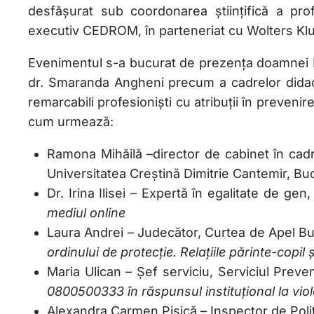
desfășurat sub coordonarea științifică a prof
executiv CEDROM, în parteneriat cu Wolters K
Evenimentul s-a bucurat de prezența doamnei De
dr. Smaranda Angheni precum a cadrelor didactice
remarcabili profesioniști cu atribuții în prevenirea
cum urmează:
Ramona Mihăilă –director de cabinet în cadru
Universitatea Creștină Dimitrie Cantemir, Bu
Dr. Irina Ilisei – Expertă în egalitate de gen
mediul online
Laura Andrei – Judecător, Curtea de Apel Bucu
ordinului de protecție. Relațiile părinte-copil 
Maria Ulican – Șef serviciu, Serviciul Pre
0800500333 în răspunsul instituțional la vi
Alexandra Carmen Pisică – Inspector de Poliț