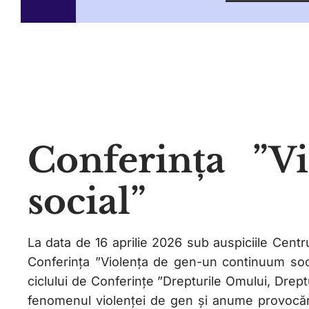
Conferința ”V
social”
La data de 16 aprilie 2026 sub auspiciile Centr
Conferința ”Violența de gen-un continuum soc
ciclului de Conferințe ”Drepturile Omului, Dreptu
fenomenul violenței de gen și anume provocări