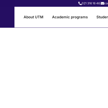
021 316 16 46
|
co
About UTM
Academic programs
Studen