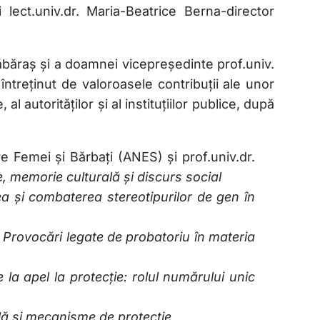
lect.univ.dr. Maria-Beatrice Berna-director
băraș și a doamnei vicepreședinte prof.univ.
întreținut de valoroasele contribuții ale unor
al autorităților și al instituțiilor publice, după
e Femei și Bărbați (ANES) și prof.univ.dr.
ce, memorie culturală și discurs social
a și combaterea stereotipurilor de gen în
-
Provocări legate de probatoriu în materia
 la apel la protecție: rolul numărului unic
ală și mecanisme de protecție