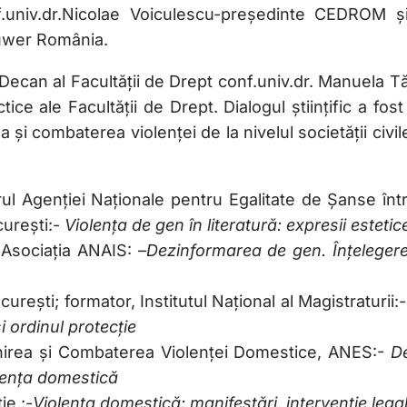
.univ.dr.Nicolae Voiculescu-președinte CEDROM și 
luwer România.
can al Facultății de Drept conf.univ.dr. Manuela Tă
 ale Facultății de Drept. Dialogul științific a fost 
 și combaterea violenței de la nivelul societății civile, 
l Agenției Naționale pentru Egalitate de Șanse într
curești:-
Violența de gen în literatură: expresii esteti
, Asociația ANAIS: –
Dezinformarea de gen. Înțelegere
rești; formator, Institutul Național al Magistraturii:
și ordinul protecție
venirea și Combaterea Violenței Domestice, ANES:-
De
olența domestică
ie :-
Violența domestică: manifestări, intervenție leg