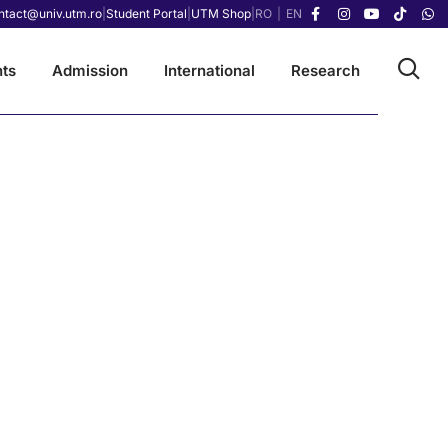
ntact@univ.utm.ro
|
Student Portal
|
UTM Shop
|
RO
|
EN
ts
Admission
International
Research