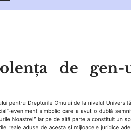
iolența de gen
ului pentru Drepturile Omului de la nivelul Univers
ial”-eveniment simbolic care a avut o dublă semni
rile Noastre!” iar pe de altă parte a constituit un s
le reale aduse de acesta și mijloacele juridice ad