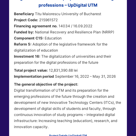
professions – UpDigital UTM
Beneficiary
Titu Maiorescu University of Bucharest
Project Code:
215961572
Financing agreement no.
14034 / 16.09.2022
Funded by:
National Recovery and Resilience Plan (NRRP)
Component C15:
Education
Reform 5:
Adoption of the legislative framework for the
digitalization of education
Investment 16:
The digitalization of universities and their
preparation for the digital professions of the future
Total project value:
12,831,390.68 lei
Implementation period
September 16, 2022 – May 31, 2026
The general objective of the project:
Digital transformation of UTM and its preparation for the
emerging professions of the future through the creation and
development of new Innovative Technology Centers (ITCs), the
development of digital skills of students and faculty, through
continuous innovation of study programs – integrated digital
infrastructure: Increasing teaching (education), research, and
innovation capacity.
Project Details UpDigitalUTM