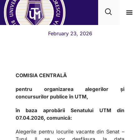
Elections 2026
Academ
February 23, 2026
COMISIA CENTRALĂ
pentru organizarea alegerilor și
concursurilor publice în UTM,
în baza aprobării Senatului UTM din
07.04.2026, comunică:
Alegerile pentru locurile vacante din Senat –
Turul II se vor desfășura la data