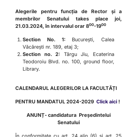
Alegerile pentru funcția de Rector și a
membrilor Senatului
takes place
joi,
00
00
21.03.2024
, în intervalul orar 8
-19
Section No. 1:
București, Calea
Văcărești nr. 189, etaj 3;
Section no. 2:
Târgu Jiu, Ecaterina
Teodoroiu Blvd. no. 100, ground floor,
Library.
CALENDARUL ALEGERILOR LA FACULTĂȚI
PENTRU MANDATUL 2024-2029
Click aici
!
ANUNȚ- candidatura Președintelui
Senatului
În conformitate cu art. 24 alin (6) și art. 25