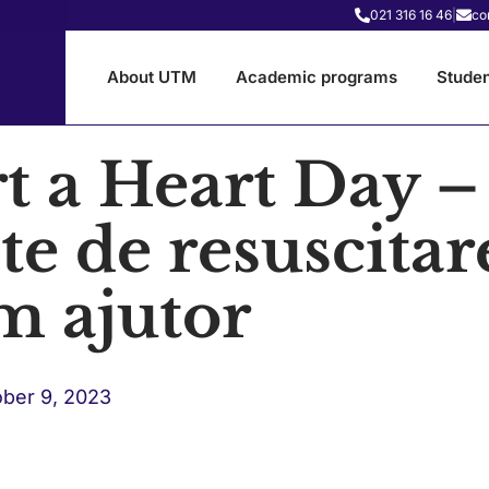
021 316 16 46
|
co
About UTM
Academic programs
Studen
t a Heart Day –
ite de resuscitar
im ajutor
ber 9, 2023