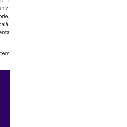
prin
nici
brie,
ală.
enta
putem