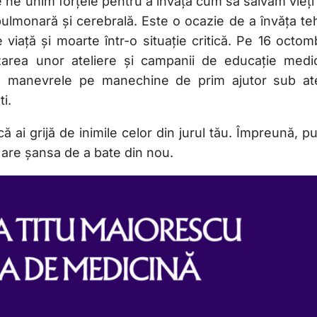
ne unim forțele pentru a învăța cum să salvăm vieți 
ulmonară și cerebrală. Este o ocazie de a învăța teh
 viață și moarte într-o situație critică. Pe 16 octom
area unor ateliere și campanii de educație medic
eze manevrele pe manechine de prim ajutor sub at
i.
că ai grijă de inimile celor din jurul tău. Împreună, 
 are șansa de a bate din nou.