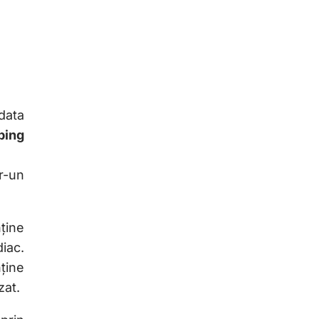
 data
ping
r-un
ține
iac.
ține
zat.