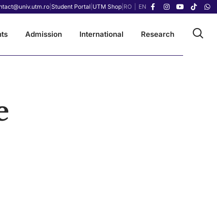
ntact@univ.utm.ro
|
Student Portal
|
UTM Shop
|
RO
|
EN
ts
Admission
International
Research
e