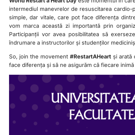
World Restart a Heart Day
este momentul în care 
intermediul manevrelor de resuscitarea cardio-p
simple, dar vitale, care pot face diferența dintre
vom marca această zi importantă prin organiz
Participanții vor avea posibilitatea să exers
îndrumare a instructorilor și studenților medicinișt
So, join the movement
#RestartAHeart
și arată 
face diferența și să ne asigurăm că fiecare inimă