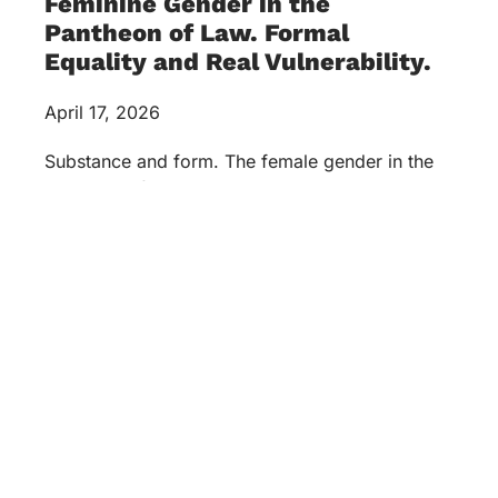
Feminine Gender in the
Pantheon of Law. Formal
Equality and Real Vulnerability.
April 17, 2026
Substance and form. The female gender in the
pantheon of law. Formal equality and real
vulnerability: workplace harassment in a gender
context March 31, 2026,