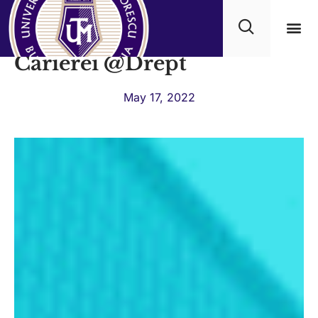
[UPDATE: Cum a fost] Ziua
Carierei @Drept
Academ
May 17, 2022