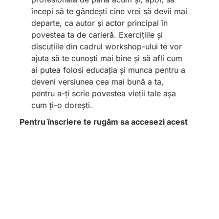
începi să te gândești cine vrei să devii mai
departe, ca autor și actor principal în
povestea ta de carieră. Exercițiile și
discuțiile din cadrul workshop-ului te vor
ajuta să te cunoști mai bine și să afli cum
ai putea folosi educația și munca pentru a
deveni versiunea cea mai bună a ta,
pentru a-ți scrie povestea vieții tale așa
cum ți-o dorești.
Pentru înscriere te rugăm sa accesezi acest
link:
https://forms.office.com/r/zuqBHZ5dJx
(maxim 25 de participanți)