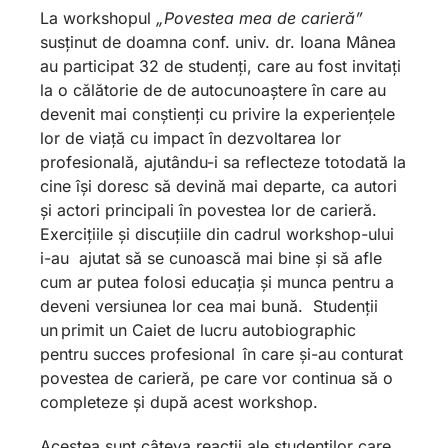
La workshop
ul
„Povestea mea de carieră”
susținut de doamna
conf. univ. dr. Ioana Mânea
au
participat 32 de studenți, care au fost invitați
la o călătorie de de autocunoaștere în care au
devenit mai conștien
ți
cu privire la experiențele
lor de viață cu impact în dezvoltarea lor
profesională, ajutându-i sa reflecteze totodată la
cine își doresc să devină mai departe, ca autori
și actori principali în povestea lor de carieră.
Exercițiile și discuțiile din cadrul workshop-ului
i-au ajutat să se cunoască mai bine și să afle
cum ar putea folosi educația și munca pentru a
deveni versiunea lor cea mai bună.
Studenții
un primit un
Caiet de lucru autobiographic
pentru succes profesional
în care și-au conturat
povestea de carieră, pe care vor continua să o
completeze și după acest workshop.
Acestea sunt câteva reacții ale studenților care