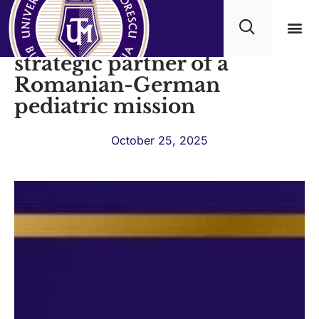
Titu Maiorescu University,
strategic partner of a
Academ
Romanian-German
pediatric mission
October 25, 2025