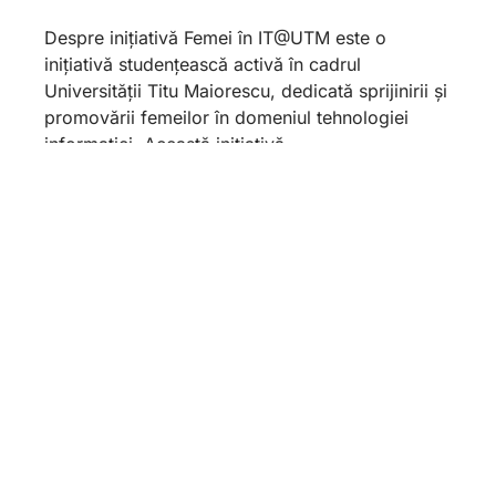
Despre inițiativă Femei în IT@UTM este o
inițiativă studențească activă în cadrul
Universității Titu Maiorescu, dedicată sprijinirii și
promovării femeilor în domeniul tehnologiei
informației. Această inițiativă
April 23 – Titu Maiorescu
University Day
21 May 2026
O zi care celebrează Educația, Cartea și
Cunoașterea În data de 23 aprilie,
Universitatea Titu Maiorescu își celebrează ziua