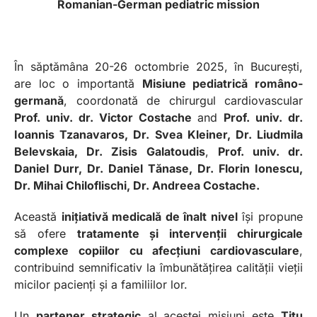
Romanian-German pediatric mission
În săptămâna 20-26 octombrie 2025, în București,
are loc o importantă
Misiune pediatrică româno-
germană
, coordonată de chirurgul cardiovascular
Prof. univ. dr. Victor Costache
and
Prof. univ. dr.
Ioannis Tzanavaros, Dr. Svea Kleiner, Dr. Liudmila
Belevskaia, Dr. Zisis Galatoudis
,
Prof. univ. dr.
Daniel Durr, Dr. Daniel Tănase, Dr. Florin Ionescu,
Dr. Mihai Chiloflischi, Dr. Andreea Costache.
Această
inițiativă medicală de înalt nivel
își propune
să ofere
tratamente și intervenții chirurgicale
complexe copiilor cu afecțiuni cardiovasculare
,
contribuind semnificativ la îmbunătățirea calității vieții
micilor pacienți și a familiilor lor.
Un
partener strategic
al acestei misiuni este
Titu