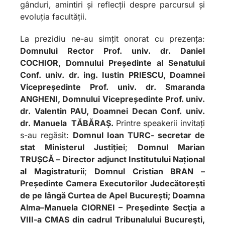
gânduri, amintiri și reflecții despre parcursul și
evoluția facultății.
La prezidiu ne-au simțit onorat cu prezența:
Domnului Rector Prof. univ. dr. Daniel
COCHIOR, Domnului Președinte al Senatului
Conf. univ. dr. ing. Iustin PRIESCU, Doamnei
Vicepreședinte Prof. univ. dr. Smaranda
ANGHENI, Domnului Vicepreședinte Prof. univ.
dr. Valentin PAU, Doamnei Decan Conf. univ.
dr. Manuela TĂBĂRAȘ.
Printre speakerii invitați
s-au regăsit:
Domnul Ioan TURC- secretar de
stat Ministerul Justiției
;
Domnul Marian
TRUȘCĂ – Director adjunct Institutului Național
al Magistraturii
;
Domnul Cristian BRAN –
Președinte Camera Executorilor Judecătorești
de pe lângă Curtea de Apel București; Doamna
Alma–Manuela CIORNEI – Preşedinte Secţia a
VIII-a CMAS din cadrul Tribunalului Bucureşti,