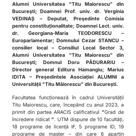
Alumni Universitatea ”Titu Maiorescu” din
București; Doamnei Prof. univ. dr. Verginia
VEDINAȘ – Deputat, Preşedinte Comisia
pentru constituționalitate; Doamnei Lect. univ.
dr. Georgiana-Maria TEODORESCU –
Europarlamentar; Domnului Cezar STANCU –
consilier local – Consiliul Local Sector 3,
Alumni Universitatea ”Titu Maiorescu” din
București; Domnul Doru PĂDURARIU –
Director general Editura Hamangiu; Marius
IDITA – Președintele Asociației ALUMNI a
Universității ”Titu Măiorescu” din București.
Facultatea funcționează în cadrul Universității
Titu Maiorescu, care, începând cu anul 2023, a
primit din partea ARACIS calificativul
”
Grad de
încredere ridicat
”
. UTM dispune de 10 facultăți,
18 programe de licență IF, 5 programe ID, 19
programe de master – din care 6 aparțin