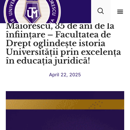
Universitatea Titu
Maiorescu, 35 de ani de la
Academ
înființare – Facultatea de
Drept oglindește istoria
Universității prin excelența
în educația juridică!
April 22, 2025