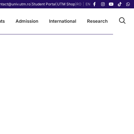
ntact@univ.utm.ro
|
Student Portal
|
UTM Shop
|
RO
|
EN
ts
Admission
International
Research