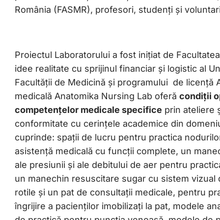
România (FASMR), profesori, studenți și voluntari
Proiectul Laboratorului a fost inițiat de Facultate
idee realitate cu sprijinul financiar și logistic al 
Facultății de Medicină și programului de licență 
medicală Anatomika Nursing Lab oferă
condiții 
competențelor medicale specifice
prin ateliere 
conformitate cu cerințele academice din domeniu
cuprinde: spații de lucru pentru practica nodurilo
asistență medicală cu funcții complete, un manec
ale presiunii și ale debitului de aer pentru pract
un manechin resuscitare sugar cu sistem vizual d
rotile și un pat de consultații medicale, pentru p
îngrijire a pacienților imobilizați la pat, model
de practică pentru puncția venoasă, modele de prac