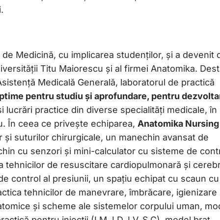
.
a de Medicină, cu implicarea studenților, și a devenit 
Universității Titu Maiorescu și al firmei Anatomika. Dest
Asistență Medicală Generală, laboratorul de practică
optime pentru studiu și aprofundare, pentru dezvolta
și lucrări practice din diverse specialități medicale, în
. În ceea ce privește echiparea,
Anatomika Nursing
r și suturilor chirurgicale, un manechin avansat de
hin cu senzori și mini-calculator cu sisteme de cont
ica tehnicilor de resuscitare cardiopulmonară și cerebr
e control al presiunii, un spațiu echipat cu scaun cu
ractica tehnicilor de manevrare, îmbrăcare, igienizare 
e anatomice și scheme ale sistemelor corpului uman, mo
tică pentru injecții (I.M, I.D, I.V, S.C), model braț