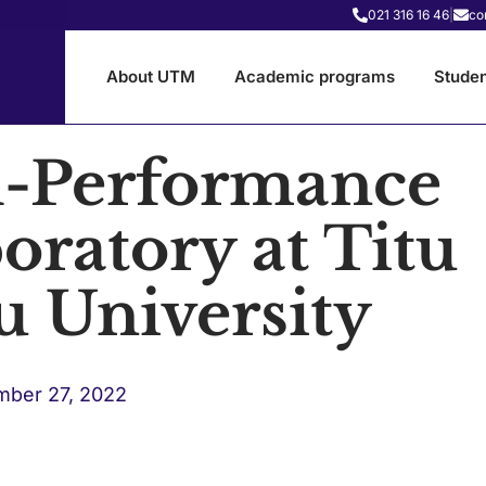
021 316 16 46
|
co
About UTM
Academic programs
Studen
-Performance
oratory at Titu
u University
ber 27, 2022