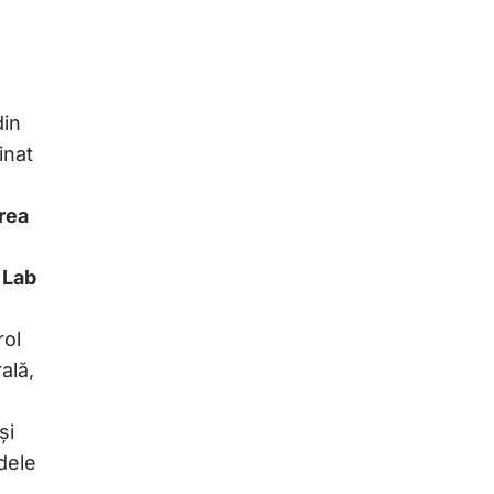
din
inat
rea
 Lab
rol
ală,
și
dele