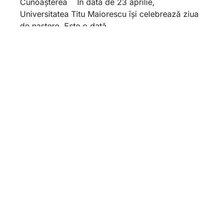
Cunoașterea În data de 23 aprilie,
Universitatea Titu Maiorescu își celebrează ziua
de naștere. Este o dată
Rectorat
22 Dâmbovnicului Street, Sector
4, Bucharest