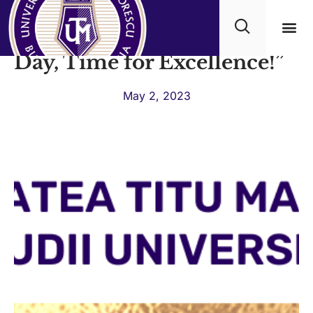
The conference „Treaties
Day, Time for Excellence!”
Academ
May 2, 2023