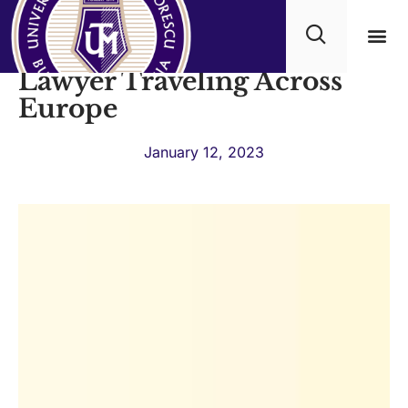
Career Stories with a
Lawyer Traveling Across
Academ
Europe
January 12, 2023