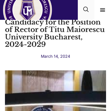
Managerial Program for
Candidacy for the Position
Academ
of Rector of Titu Maiorescu
University Bucharest,
2024-2029
March 14, 2024