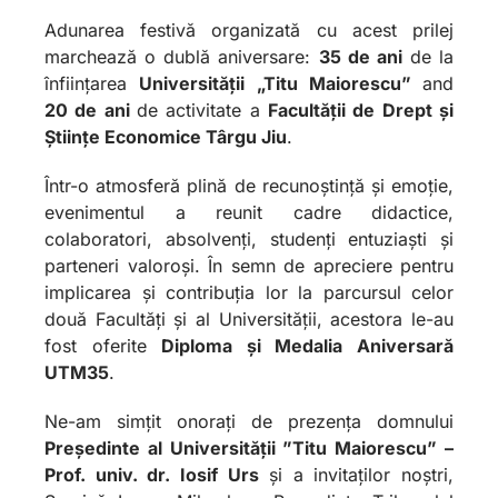
Adunarea festivă organizată cu acest prilej
marchează o dublă aniversare:
35 de ani
de la
înființarea
Universității „Titu Maiorescu”
and
20 de ani
de activitate a
Facultății de Drept și
Științe Economice Târgu Jiu
.
Într-o atmosferă plină de recunoștință și emoție,
evenimentul a reunit cadre didactice,
colaboratori, absolvenți, studenți entuziaști și
parteneri valoroși. În semn de apreciere pentru
implicarea și contribuția lor la parcursul celor
două Facultăți și al Universității, acestora le-au
fost oferite
Diploma și Medalia Aniversară
UTM35
.
Ne-am simțit onorați de prezența domnului
Președinte al Universității ”Titu Maiorescu” –
Prof. univ. dr. Iosif Urs
și a invitaților noștri,