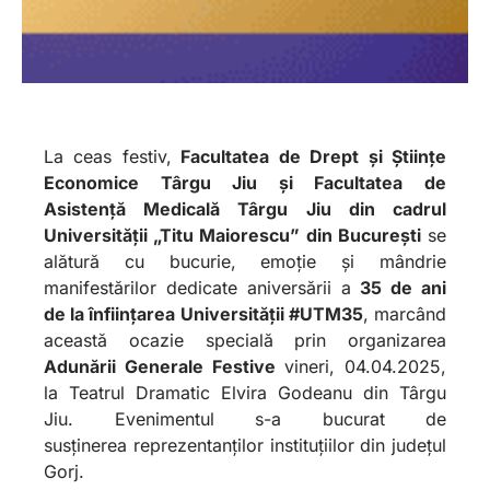
La ceas festiv,
Facultatea de Drept și Științe
Economice Târgu Jiu și Facultatea de
Asistență Medicală Târgu Jiu din cadrul
Universității „Titu Maiorescu” din București
se
alătură cu bucurie, emoție și mândrie
manifestărilor dedicate aniversării a
35 de ani
de la înființarea Universității #UTM35
, marcând
această ocazie specială prin organizarea
Adunării Generale Festive
vineri, 04.04.2025,
la Teatrul Dramatic Elvira Godeanu din Târgu
Jiu. Evenimentul s-a bucurat de
susținerea reprezentanților instituțiilor din județul
Gorj.