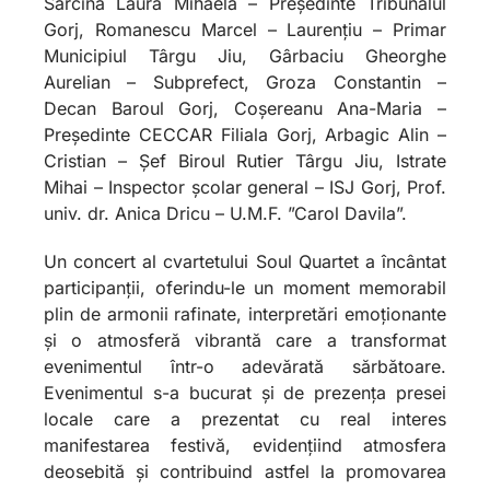
Sarcină Laura Mihaela – Președinte Tribunalul
Gorj, Romanescu Marcel – Laurențiu – Primar
Municipiul Târgu Jiu, Gârbaciu Gheorghe
Aurelian – Subprefect, Groza Constantin –
Decan Baroul Gorj, Coșereanu Ana-Maria –
Președinte CECCAR Filiala Gorj, Arbagic Alin –
Cristian – Șef Biroul Rutier Târgu Jiu, Istrate
Mihai – Inspector școlar general – ISJ Gorj, Prof.
univ. dr. Anica Dricu – U.M.F. ”Carol Davila”.
Un concert al cvartetului Soul Quartet a încântat
participanții, oferindu-le un moment memorabil
plin de armonii rafinate, interpretări emoționante
și o atmosferă vibrantă care a transformat
evenimentul într-o adevărată sărbătoare.
Evenimentul s-a bucurat și de prezența presei
locale care a prezentat cu real interes
manifestarea festivă, evidențiind atmosfera
deosebită și contribuind astfel la promovarea