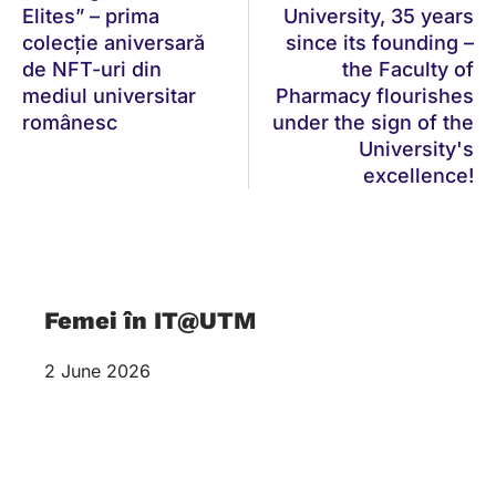
Elites” – prima
University, 35 years
colecție aniversară
since its founding –
de NFT-uri din
the Faculty of
mediul universitar
Pharmacy flourishes
românesc
under the sign of the
University's
excellence!
Femei în IT@UTM
2 June 2026
Despre inițiativă Femei în IT@UTM este o
inițiativă studențească activă în cadrul
Universității Titu Maiorescu, dedicată sprijinirii și