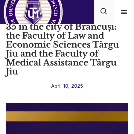
At a festive ceremony, UTM
35 in the city of Brâncuși:
Academ
the Faculty of Law and
Economic Sciences Târgu
Jiu and the Faculty of
Medical Assistance Târgu
Jiu
April 10, 2025