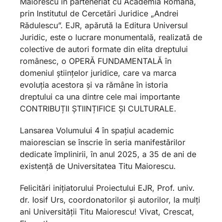
Maiorescu în parteneriat cu Academia Română,
prin Institutul de Cercetări Juridice „Andrei
Rădulescu”. EJR, apărută la Editura Universul
Juridic, este o lucrare monumentală, realizată de
colective de autori formate din elita dreptului
românesc, o OPERĂ FUNDAMENTALĂ în
domeniul științelor juridice, care va marca
evoluția acestora și va rămâne în istoria
dreptului ca una dintre cele mai importante
CONTRIBUȚII ȘTIINȚIFICE ȘI CULTURALE.
Lansarea Volumului 4 în spațiul academic
maiorescian se înscrie în seria manifestărilor
dedicate împlinirii, în anul 2025, a 35 de ani de
existență de Universitatea Titu Maiorescu.
Felicitări inițiatorului Proiectului EJR, Prof. univ.
dr. Iosif Urs, coordonatorilor și autorilor, la mulți
ani Universității Titu Maiorescu! Vivat, Crescat,