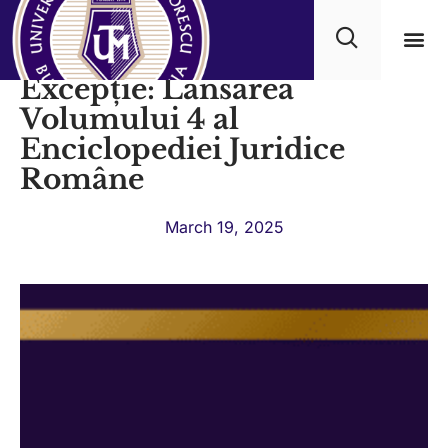
Eveniment Științific de
Excepție: Lansarea
Academ
Volumului 4 al
Enciclopediei Juridice
Române
March 19, 2025