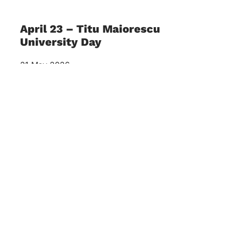
April 23 – Titu Maiorescu
University Day
21 May 2026
O zi care celebrează Educația, Cartea și
Cunoașterea În data de 23 aprilie,
Universitatea Titu Maiorescu își celebrează ziua
de naștere. Este o dată
„Gender-based violence: a social
continuum?” - Cedrom