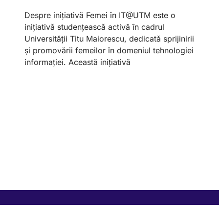
Despre inițiativă Femei în IT@UTM este o
inițiativă studențească activă în cadrul
Universității Titu Maiorescu, dedicată sprijinirii
și promovării femeilor în domeniul tehnologiei
informației. Această inițiativă