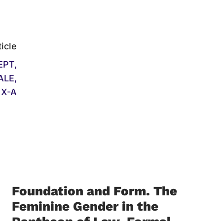
ticle
EPT,
ALE,
 X-A
Foundation and Form. The
Feminine Gender in the