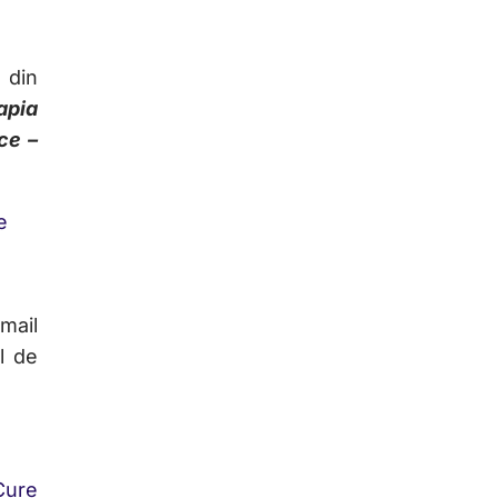
din
apia
ce –
e
mail
ul de
Cure