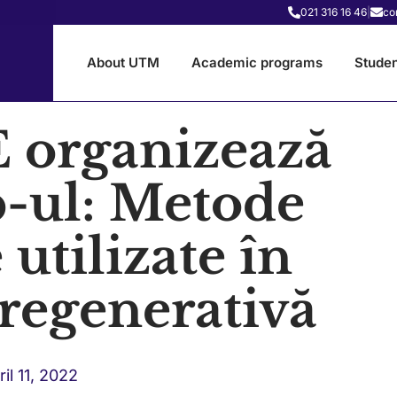
021 316 16 46
|
co
About UTM
Academic programs
Studen
organizează
-ul: Metode
e utilizate în
regenerativă
ril 11, 2022