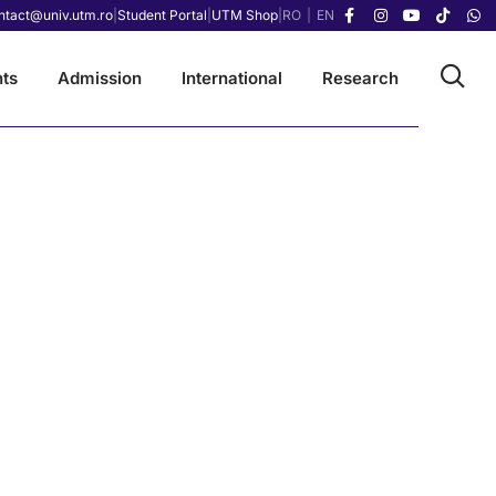
ntact@univ.utm.ro
|
Student Portal
|
UTM Shop
|
RO
|
EN
ts
Admission
International
Research