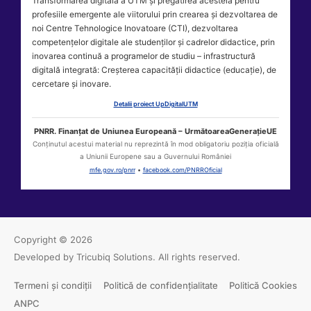
Transformarea digitală a UTM și pregătirea acesteia pentru
profesiile emergente ale viitorului prin crearea și dezvoltarea de
noi Centre Tehnologice Inovatoare (CTI), dezvoltarea
competențelor digitale ale studenților și cadrelor didactice, prin
inovarea continuă a programelor de studiu – infrastructură
digitală integrată: Creșterea capacității didactice (educație), de
cercetare și inovare.
Detalii proiect UpDigitalUTM
PNRR. Finanțat de Uniunea Europeană – UrmătoareaGenerațieUE
Conținutul acestui material nu reprezintă în mod obligatoriu poziția oficială
a Uniunii Europene sau a Guvernului României
mfe.gov.ro/pnrr
•
facebook.com/PNRROficial
Copyright © 2026
Developed by Tricubiq Solutions.
All rights reserved.
Termeni și condiții
Politică de confidențialitate
Politică Cookies
ANPC