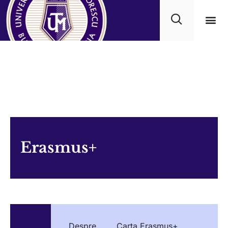
Progra
Erasmus+
Despre
Carta Erasmus+