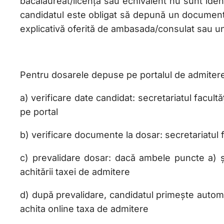
bacalaureat/licență sau echivalent nu sunt iden
candidatul este obligat să depună un document ju
explicativă oferită de ambasada/consulat sau u
Pentru dosarele depuse pe portalul de admitere,
a) verificare date candidat: secretariatul facult
pe portal
b) verificare documente la dosar: secretariatul f
c) prevalidare dosar: dacă ambele puncte a) și 
achitării taxei de admitere
d) după prevalidare, candidatul primește autom
achita online taxa de admitere