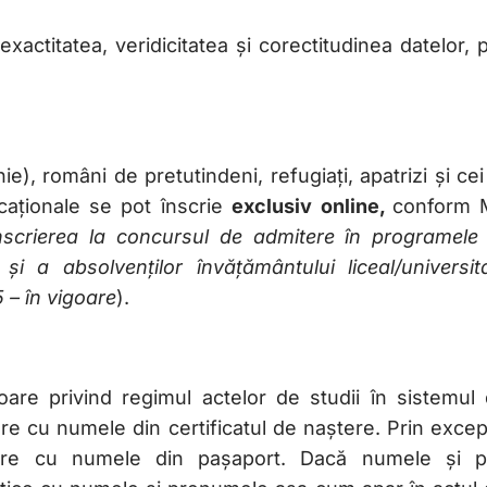
exactitatea, veridicitatea și corectitudinea datelor,
nie), români de pretutindeni, refugiați, apatrizi și ce
ucaționale se pot înscrie
exclusiv online,
conform M
nscrierea la concursul de admitere în programele d
 și a absolvenților învățământului liceal/universi
 – în vigoare
).
oare privind regimul actelor de studii în sistemul
ere cu numele din certificatul de naștere. Prin excep
ere cu numele din pașaport. Dacă numele și p