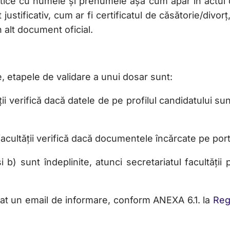
tice cu numele și prenumele așa cum apar în actul de 
stificativ, cum ar fi certificatul de căsătorie/divor
n alt document oficial.
 etapele de validare a unui dosar sunt:
ății verifică dacă datele de pe profilul candidatului 
acultății verifică dacă documentele încărcate pe porta
b) sunt îndeplinite, atunci secretariatul facultății
at un email de informare, conform ANEXA 6.1. la
Reg