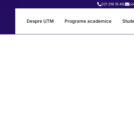
021 316 16 46
|
co
Despre UTM
Programe academice
Stude