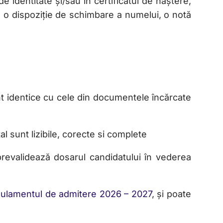
identitate și/sau în certificatul de naștere,
ț, o dispoziție de schimbare a numelui, o notă
sunt identice cu cele din documentele încărcate
l sunt lizibile, corecte si complete
 prevalidează dosarul candidatului în vederea
ulamentul de admitere 2026 – 2027
, și poate