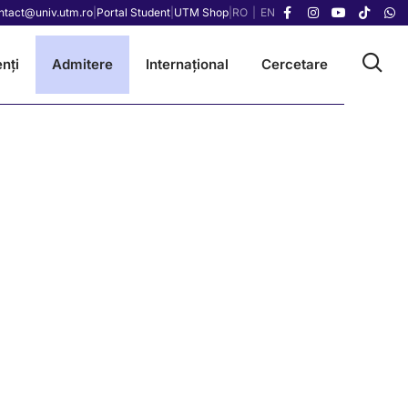
ntact@univ.utm.ro
|
Portal Student
|
UTM Shop
|
RO
|
EN
nți
Admitere
Internațional
Cercetare