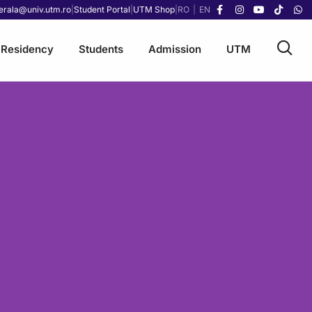
erala@univ.utm.ro
|
Student Portal
|
UTM Shop
|
RO
|
EN
Residency
Students
Admission
UTM