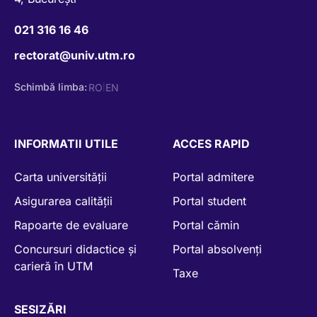
021 316 16 46
rectorat@univ.utm.ro
Schimbă limba:
RO
EN
|
INFORMATII UTILE
ACCES RAPID
Carta universității
Portal admitere
Asigurarea calității
Portal student
Rapoarte de evaluare
Portal cămin
Concursuri didactice și
Portal absolvenți
carieră în UTM
Taxe
SESIZĂRI