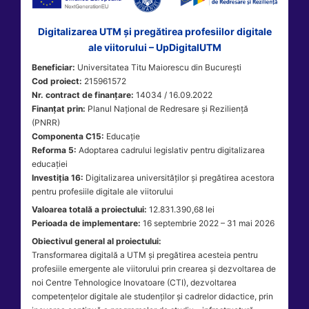
Digitalizarea UTM și pregătirea profesiilor digitale
ale viitorului – UpDigitalUTM
Beneficiar:
Universitatea Titu Maiorescu din București
Cod proiect:
215961572
Nr. contract de finanțare:
14034 / 16.09.2022
Finanțat prin:
Planul Național de Redresare și Reziliență
(PNRR)
Componenta C15:
Educație
Reforma 5:
Adoptarea cadrului legislativ pentru digitalizarea
educației
Investiția 16:
Digitalizarea universităților și pregătirea acestora
pentru profesiile digitale ale viitorului
Valoarea totală a proiectului:
12.831.390,68 lei
Perioada de implementare:
16 septembrie 2022 – 31 mai 2026
Obiectivul general al proiectului:
Transformarea digitală a UTM și pregătirea acesteia pentru
profesiile emergente ale viitorului prin crearea și dezvoltarea de
noi Centre Tehnologice Inovatoare (CTI), dezvoltarea
competențelor digitale ale studenților și cadrelor didactice, prin