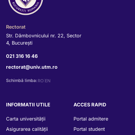
Rectorat
Str. Dâmbovnicului nr. 22, Sector
4, Bucureşti
021 316 16 46
rectorat@univ.utm.ro
Schimbă limba:
RO
EN
|
INFORMATII UTILE
ACCES RAPID
Carta universității
Portal admitere
Asigurarea calității
Portal student