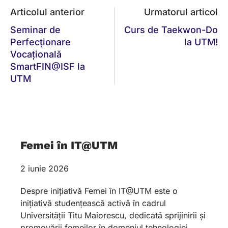
Articolul anterior
Urmatorul articol
Seminar de
Curs de Taekwon-Do
Perfecționare
la UTM!
Vocațională
SmartFIN@ISF la
UTM
Femei în IT@UTM
2 iunie 2026
Despre inițiativă Femei în IT@UTM este o
inițiativă studențească activă în cadrul
Universității Titu Maiorescu, dedicată sprijinirii și
promovării femeilor în domeniul tehnologiei