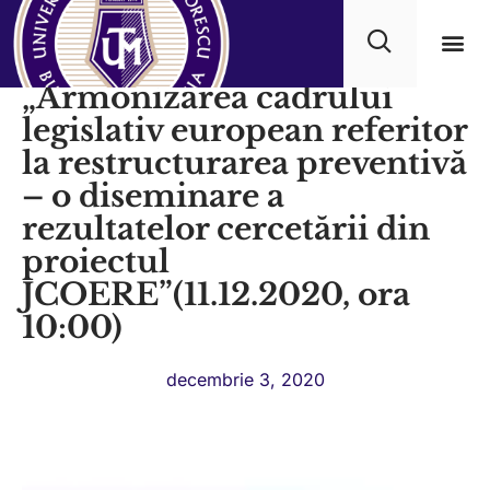
Videoconferința:
„Armonizarea cadrului
Progra
legislativ european referitor
la restructurarea preventivă
– o diseminare a
rezultatelor cercetării din
proiectul
JCOERE”(11.12.2020, ora
10:00)
decembrie 3, 2020