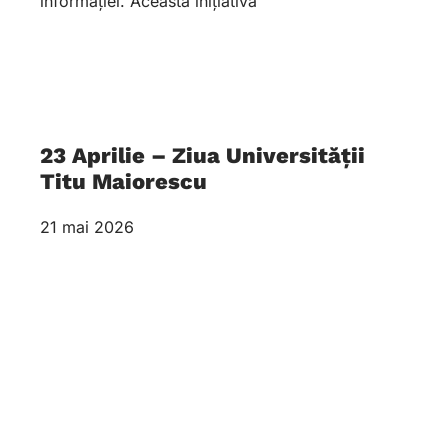
informației. Această inițiativă
23 Aprilie – Ziua Universității
Titu Maiorescu
21 mai 2026
O zi care celebrează Educația, Cartea și
Cunoașterea În data de 23 aprilie,
Universitatea Titu Maiorescu își celebrează ziua
de naștere. Este o dată