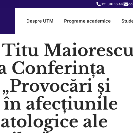
021 316 16 46
|
co
Despre UTM
Programe academice
Stude
a Titu Maioresc
la Conferința
 „Provocări și
 în afecțiunile
tologice ale