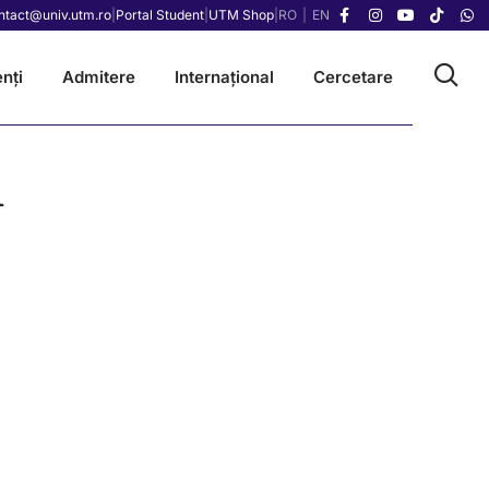
ntact@univ.utm.ro
|
Portal Student
|
UTM Shop
|
RO
|
EN
nți
Admitere
Internațional
Cercetare
u