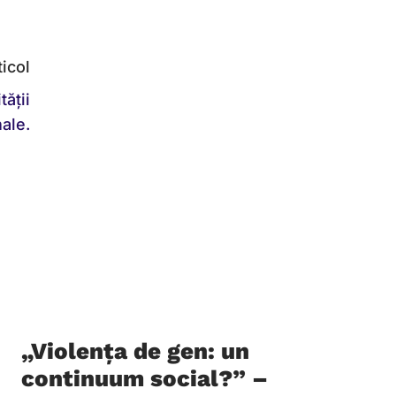
icol
tății
ale.
„Violența de gen: un
continuum social?” –