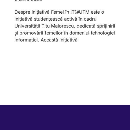
Despre inițiativă Femei în IT@UTM este o
inițiativă studențească activă în cadrul
Universității Titu Maiorescu, dedicată sprijinirii
și promovării femeilor în domeniul tehnologiei
informației. Această inițiativă