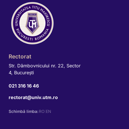
Rectorat
Str. Dâmbovnicului nr. 22, Sector
4, Bucureşti
021 316 16 46
rectorat@univ.utm.ro
Schimbă limba:
RO
EN
|