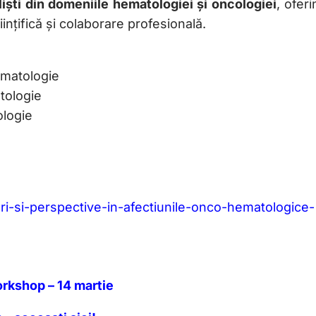
liști din domeniile hematologiei și oncologiei
, ofer
nțifică și colaborare profesională.
ematologie
tologie
ologie
ri-si-perspective-in-afectiunile-onco-hematologice-
rkshop – 14 martie