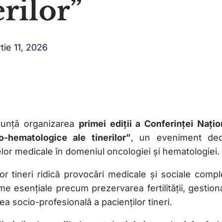
erilor”
tie 11, 2026
unță organizarea
primei ediții a Conferinței Națio
o-hematologice ale tinerilor”
, un eveniment ded
nțelor medicale în domeniul oncologiei și hematologiei.
lor tineri ridică provocări medicale și sociale compl
e esențiale precum prezervarea fertilității, gestion
rea socio-profesională a pacienților tineri.