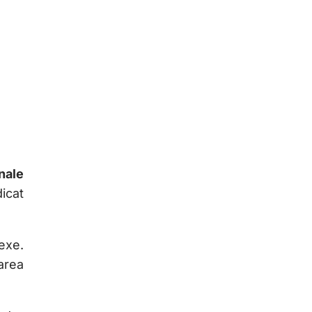
nale
icat
exe.
area