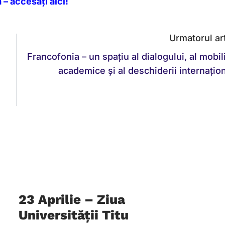
– accesați aici!
Urmatorul art
Francofonia – un spațiu al dialogului, al mobili
academice și al deschiderii internațion
23 Aprilie – Ziua
Universității Titu