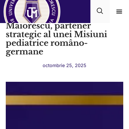
Universitatea Titu
Maiorescu, partener
Progra
strategic al unei Misiuni
pediatrice româno-
germane
octombrie 25, 2025