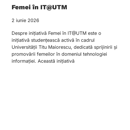
Femei în IT@UTM
2 iunie 2026
Despre inițiativă Femei în IT@UTM este o
inițiativă studențească activă în cadrul
Universității Titu Maiorescu, dedicată sprijinirii și
promovării femeilor în domeniul tehnologiei
informației. Această inițiativă
23 Aprilie – Ziua Universității
Titu Maiorescu
21 mai 2026