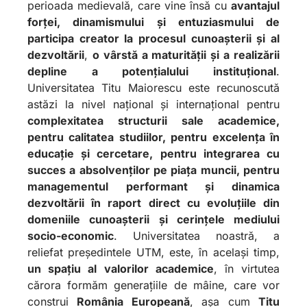
perioada medievală, care vine însă cu
avantajul
forței, dinamismului și entuziasmului de
participa creator la procesul cunoașterii și al
dezvoltării
,
o vârstă a maturității și a realizării
depline a potențialului instituțional
.
Universitatea Titu Maiorescu este recunoscută
astăzi la nivel național și internațional pentru
complexitatea structurii sale academice,
pentru calitatea studiilor, pentru excelența în
educație și cercetare, pentru integrarea cu
succes a absolvenților pe piața muncii, pentru
managementul performant și dinamica
dezvoltării în raport direct cu evoluțiile din
domeniile cunoașterii și cerințele mediului
socio-economic
. Universitatea noastră, a
reliefat președintele UTM, este, în același timp,
un spațiu al valorilor academice
, în virtutea
cărora formăm generațiile de mâine, care vor
construi
România Europeană
, așa cum
Titu