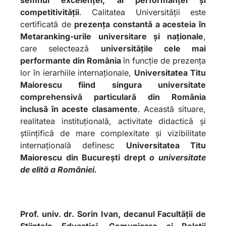
competitivității
. Calitatea Universității este
certificată de
prezența constantă a acesteia în
Metaranking-urile universitare și naționale
,
care selectează
universitățile cele mai
performante din România
în funcție de prezența
lor în ierarhiile internaționale,
Universitatea Titu
Maiorescu fiind singura universitate
comprehensivă particulară din România
inclusă în aceste clasamente
. Această situare,
realitatea instituțională, activitate didactică și
științifică de mare complexitate și vizibilitate
internațională definesc
Universitatea Titu
Maiorescu din București drept
o universitate
de elită a României.
Prof. univ. dr. Sorin Ivan, decanul Facultății de
Științele Educației, Comunicare și Relații