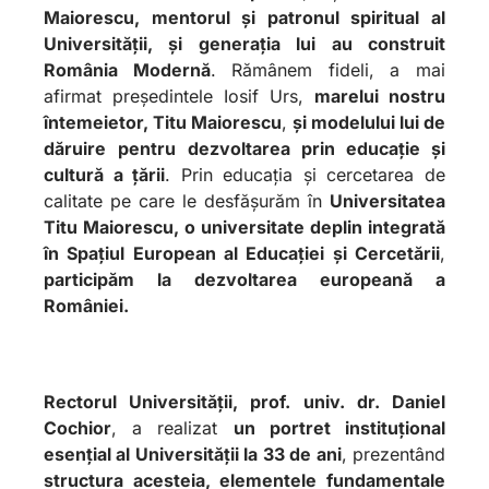
Maiorescu, mentorul și patronul spiritual al
Universității, și generația lui au construit
România Modernă
. Rămânem fideli, a mai
afirmat președintele Iosif Urs,
marelui nostru
întemeietor, Titu Maiorescu
,
și modelului lui de
dăruire
pentru
dezvoltarea prin educație și
cultură a țării
. Prin educația și cercetarea de
calitate pe care le desfășurăm în
Universitatea
Titu Maiorescu, o universitate deplin integrată
în Spațiul European al Educației și Cercetării
,
participăm la dezvoltarea europeană a
României.
Rectorul Universității, prof. univ. dr. Daniel
Cochior
, a realizat
un portret instituțional
esențial al Universității la 33 de ani
, prezentând
structura acesteia, elementele fundamentale