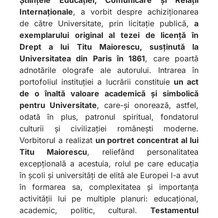
Internaționale
, a vorbit despre achiziționarea
de către Universitate, prin licitație publică,
a
exemplarului original al tezei de licență în
Drept a lui Titu Maiorescu, susținută la
Universitatea din Paris în 1861
, care poartă
adnotările olografe ale autorului. Intrarea în
portofoliul instituției a lucrării constituie
un act
de o înaltă valoare academică și simbolică
pentru Universitate
, care-și onorează, astfel,
odată în plus, patronul spiritual, fondatorul
culturii și civilizației românești moderne.
Vorbitorul a realizat
un portret concentrat al lui
Titu Maiorescu
, reliefând personalitatea
excepțională a acestuia, rolul pe care educația
în școli și universități de elită ale Europei l-a avut
în formarea sa, complexitatea și importanța
activității lui pe multiple planuri: educațional,
academic, politic, cultural.
Testamentul