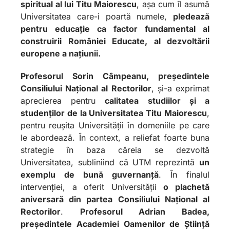
spiritual al lui Titu Maiorescu
, așa cum îl asumă
Universitatea care-i poartă numele,
pledează
pentru educație ca factor fundamental al
construirii României Educate, al dezvoltării
europene a națiunii.
Profesorul Sorin Câmpeanu, președintele
Consiliului Național al Rectorilor
, și-a exprimat
aprecierea pentru
calitatea studiilor și a
studenților de la Universitatea Titu Maiorescu
,
pentru reușita Universității în domeniile pe care
le abordează. În context, a reliefat foarte buna
strategie în baza căreia se dezvoltă
Universitatea, subliniind că UTM reprezintă
un
exemplu de bună guvernanță
. În finalul
intervenției, a oferit Universității
o plachetă
aniversară din partea Consiliului Național al
Rectorilor
.
Profesorul Adrian Badea,
președintele Academiei Oamenilor de Știință