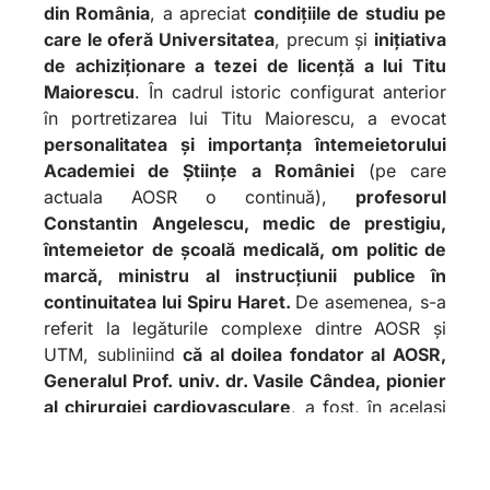
din România
, a apreciat
condițiile de studiu pe
care le oferă Universitatea
, precum și
inițiativa
de achiziționare a tezei de licență a lui Titu
Maiorescu
. În cadrul istoric configurat anterior
în portretizarea lui Titu Maiorescu, a evocat
personalitatea și importanța întemeietorului
Academiei de Științe a României
(pe care
actuala AOSR o continuă),
profesorul
Constantin Angelescu, medic de prestigiu,
întemeietor de școală medicală, om politic de
marcă, ministru al instrucțiunii publice în
continuitatea lui Spiru Haret.
De asemenea, s-a
referit la legăturile complexe dintre AOSR și
UTM, subliniind
că al doilea fondator al AOSR,
Generalul Prof. univ. dr. Vasile Cândea, pionier
al chirurgiei cardiovasculare
, a fost, în același
timp,
fondator și prorector al Universității Titu
Maiorescu
și faptul că o serie de profesori ai
Universității au calitatea de membri ai AOSR.