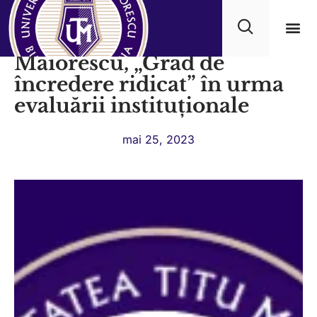
Universitatea Titu
Maiorescu, „Grad de
Progra
încredere ridicat” în urma
evaluării instituționale
mai 25, 2023