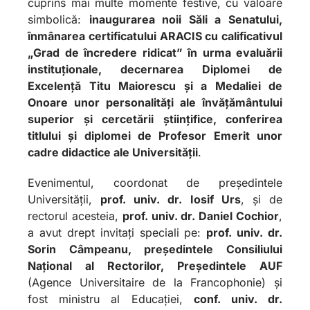
cuprins mai multe momente festive, cu valoare
simbolică:
inaugurarea noii Săli a Senatului,
înmânarea certificatului ARACIS cu calificativul
„Grad de încredere ridicat” în urma evaluării
instituționale, decernarea Diplomei de
Excelență Titu Maiorescu și a Medaliei de
Onoare unor personalități ale învățământului
superior și cercetării științifice, conferirea
titlului și diplomei de Profesor Emerit unor
cadre didactice ale Universității
.
Evenimentul, coordonat de președintele
Universității,
prof. univ. dr. Iosif Urs
, și de
rectorul acesteia,
prof. univ. dr. Daniel Cochior
,
a avut drept invitați speciali pe:
prof. univ. dr.
Sorin Câmpeanu, președintele Consiliului
Național al Rectorilor, Președintele AUF
(Agence Universitaire de la Francophonie) și
fost ministru al Educației,
conf. univ. dr.