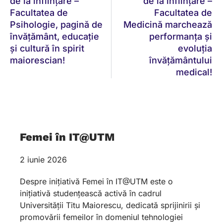
de la înființare –
de la înființare –
Facultatea de
Facultatea de
Psihologie, pagină de
Medicină marchează
învățământ, educație
performanța și
și cultură în spirit
evoluția
maiorescian!
învățământului
medical!
Femei în IT@UTM
2 iunie 2026
Despre inițiativă Femei în IT@UTM este o
inițiativă studențească activă în cadrul
Universității Titu Maiorescu, dedicată sprijinirii și
promovării femeilor în domeniul tehnologiei