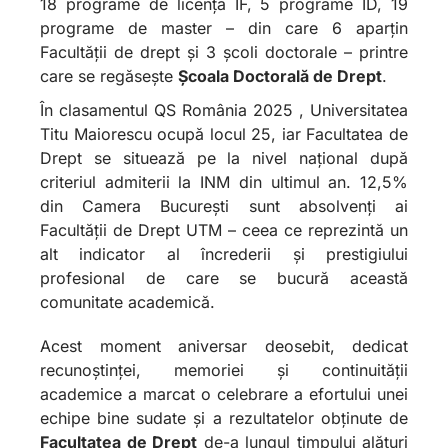
18 programe de licență IF, 5 programe ID, 19
programe de master – din care 6 aparțin
Facultății de drept și 3 școli doctorale – printre
care se regăsește
Școala Doctorală de Drept
.
În clasamentul QS România 2025 , Universitatea
Titu Maiorescu ocupă locul 25, iar Facultatea de
Drept se situează pe la nivel național după
criteriul admiterii la INM din ultimul an. 12,5%
din Camera București sunt absolvenți ai
Facultății de Drept UTM – ceea ce reprezintă un
alt indicator al încrederii și prestigiului
profesional de care se bucură această
comunitate academică.
Acest moment aniversar deosebit, dedicat
recunoștinței, memoriei și continuității
academice a marcat o celebrare a efortului unei
echipe bine sudate şi a rezultatelor obținute de
Facultatea de Drept
de-a lungul timpului alături