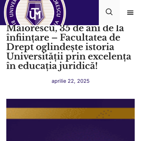
Universitatea Titu
Maiorescu, 35 de ani de la
Progra
înființare – Facultatea de
Drept oglindește istoria
Universității prin excelența
în educația juridică!
aprilie 22, 2025