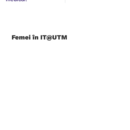
Femei în IT@UTM
2 iunie 2026
Despre inițiativă Femei în IT@UTM este o
inițiativă studențească activă în cadrul
Universității Titu Maiorescu, dedicată sprijinirii și
promovării femeilor în domeniul tehnologiei
informației. Această inițiativă