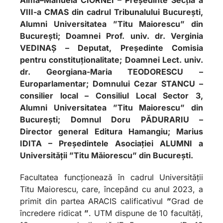
VIII-a CMAS din cadrul Tribunalului Bucureşti,
Alumni Universitatea ”Titu Maiorescu” din
București; Doamnei Prof. univ. dr. Verginia
VEDINAȘ – Deputat, Preşedinte Comisia
pentru constituționalitate; Doamnei Lect. univ.
dr. Georgiana-Maria TEODORESCU –
Europarlamentar; Domnului Cezar STANCU –
consilier local – Consiliul Local Sector 3,
Alumni Universitatea ”Titu Maiorescu” din
București; Domnul Doru PĂDURARIU –
Director general Editura Hamangiu; Marius
IDITA – Președintele Asociației ALUMNI a
Universității ”Titu Măiorescu” din București.
Facultatea funcționează în cadrul Universității
Titu Maiorescu, care, începând cu anul 2023, a
primit din partea ARACIS calificativul
”
Grad de
încredere ridicat
”
. UTM dispune de 10 facultăți,