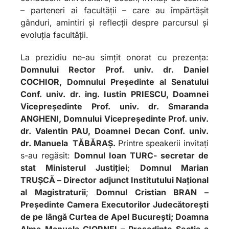
– parteneri ai facultății – care au împărtășit
gânduri, amintiri și reflecții despre parcursul și
evoluția facultății.
La prezidiu ne-au simțit onorat cu prezența:
Domnului Rector Prof. univ. dr. Daniel
COCHIOR, Domnului Președinte al Senatului
Conf. univ. dr. ing. Iustin PRIESCU, Doamnei
Vicepreședinte Prof. univ. dr. Smaranda
ANGHENI, Domnului Vicepreședinte Prof. univ.
dr. Valentin PAU, Doamnei Decan Conf. univ.
dr. Manuela TĂBĂRAȘ.
Printre speakerii invitați
s-au regăsit:
Domnul Ioan TURC- secretar de
stat Ministerul Justiției
;
Domnul Marian
TRUȘCĂ – Director adjunct Institutului Național
al Magistraturii
;
Domnul Cristian BRAN –
Președinte Camera Executorilor Judecătorești
de pe lângă Curtea de Apel București; Doamna
Alma–Manuela CIORNEI – Preşedinte Secţia a