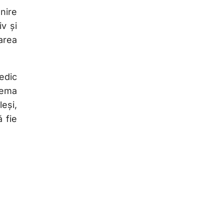
nire
v și
area
edic
tema
leși,
ă fie