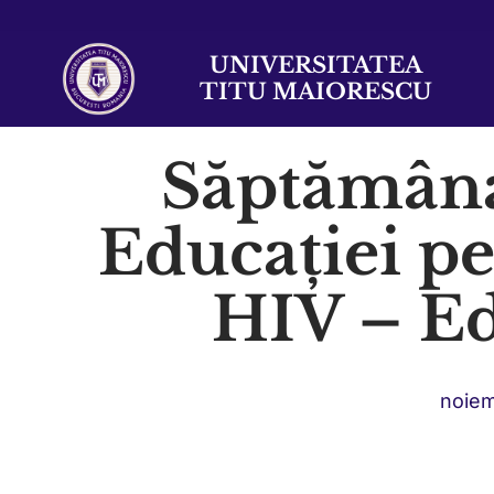
UNIVERSITATEA
TITU MAIORESCU
Săptămâna
Educației p
HIV – Ed
noiem