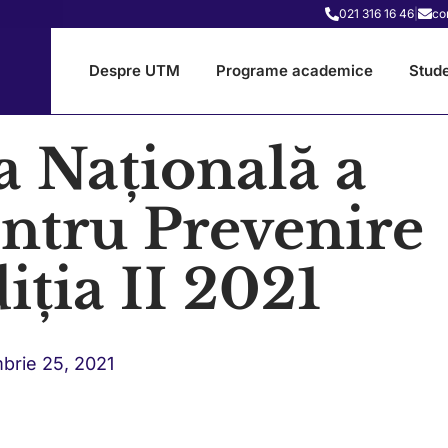
021 316 16 46
|
co
Despre UTM
Programe academice
Stude
 Națională a
entru Prevenire
iția II 2021
brie 25, 2021