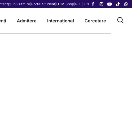
ntact@univ.utm.ro
|
Portal Student
|
UTM Shop
|
RO
|
EN
nți
Admitere
Internațional
Cercetare