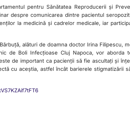
rtamentul pentru Sănătatea Reproducerii și Preve
ar despre comunicarea dintre pacientul seropoziti
ților la medicină și cadrelor medicale, iar particip
Bărbuță, alături de doamna doctor Irina Filipescu, m
Clinic de Boli Infecțioase Cluj Napoca, vor aborda 
este de important ca pacienții să fie ascultați și înțe
tă cu aceștia, astfel încât barierele stigmatizării s
ucVS7KZAif7tFT6