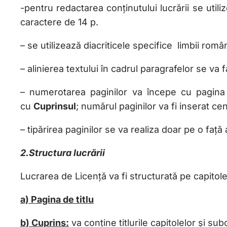
-pentru redactarea conținutului lucrării se util
caractere de 14 p.
– se utilizează diacriticele specifice limbii româ
– alinierea textului în cadrul paragrafelor se va
– numerotarea paginilor va începe cu pagina d
cu
Cuprinsul
; numărul paginilor va fi inserat cen
– tipărirea paginilor se va realiza doar pe o față a
2.Structura lucrării
Lucrarea de Licență va fi structurată pe capitol
a) Pagina de titlu
b) Cuprins
:
va conține titlurile capitolelor și su