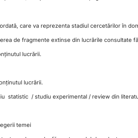
rdată, care va reprezenta stadiul cercetărilor în do
ierea de fragmente extinse din lucrările consultate fă
inutul lucrării.
ținutul lucrării.
iu statistic / studiu experimental / review din literat
legerii temei