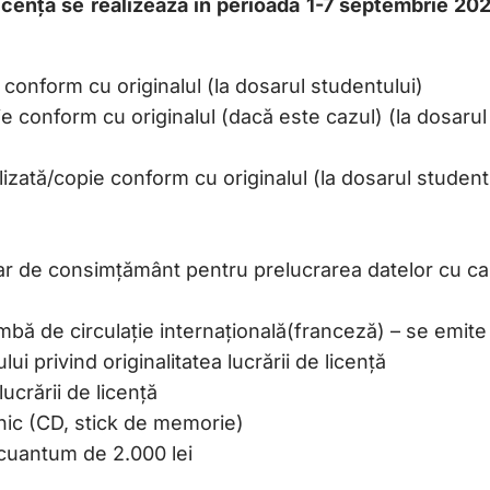
 licență se realizează în perioada 1-7 septembrie 2
 conform cu originalul (la dosarul studentului)
ie conform cu originalul (dacă este cazul) (la dosarul
lizată/copie conform cu originalul (la dosarul student
ar de consimțământ pentru prelucrarea datelor cu ca
mbă de circulație internațională(franceză) – se emite
i privind originalitatea lucrării de licență
ucrării de licență
onic (CD, stick de memorie)
n cuantum de 2.000 lei