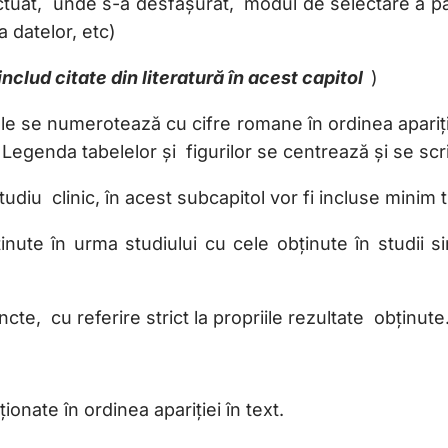
ctuat, unde s-a desfășurat, modul de selectare a parti
 datelor, etc)
includ citate din literatură în acest capitol
)
e se numerotează cu cifre romane în ordinea apariției
 Legenda tabelelor și figurilor se centrează și se scr
diu clinic, în acest subcapitol vor fi incluse minim tr
ute în urma studiului cu cele obținute în studii si
e, cu referire strict la propriile rezultate obținute
ionate în ordinea apariției în text.