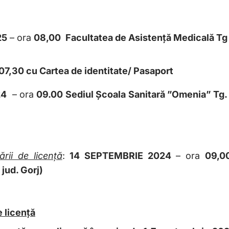
25
– ora
08,00
Facultatea de Asisten
ță Medicală Tg
 cu ora 07,30 cu Cartea de identitate/ Pas
24
– ora
09.00
Sediul Școala Sanitară ”Omenia” Tg.
rii de licență
:
14 SEPTEMBRIE 2024
– ora
09,
 jud. Gorj)
e licență