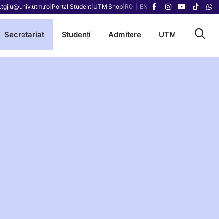
.tgjiu@univ.utm.ro
|
Portal Student
|
UTM Shop
|
RO
|
EN
Secretariat
Studenți
Admitere
UTM