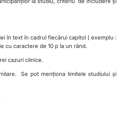
cipanților la studiu, criteriu de includere și
 în text în cadrul fiecărui capitol ( exemplu :
ie cu caractere de 10 p la un rând.
ei cazuri clinice.
milare. Se pot menționa limitele studiului și
.