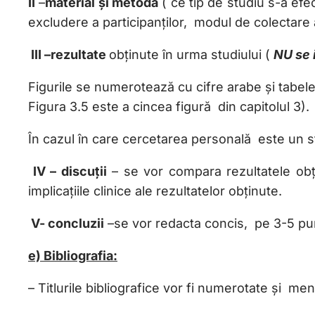
II
–
material și metodă
( ce tip de studiu s-a efe
excludere a participanților, modul de colectare a
III –rezultate
obținute în urma studiului (
NU se 
Figurile se numerotează cu cifre arabe și tabelel
Figura 3.5 este a cincea figură din capitolul 3).
În cazul în care cercetarea personală este un stu
IV – discuții
– se vor compara rezultatele obțin
implicațiile clinice ale rezultatelor obținute.
V- concluzii
–se vor redacta concis, pe 3-5 punct
e) Bibliografia:
– Titlurile bibliografice vor fi numerotate și menț