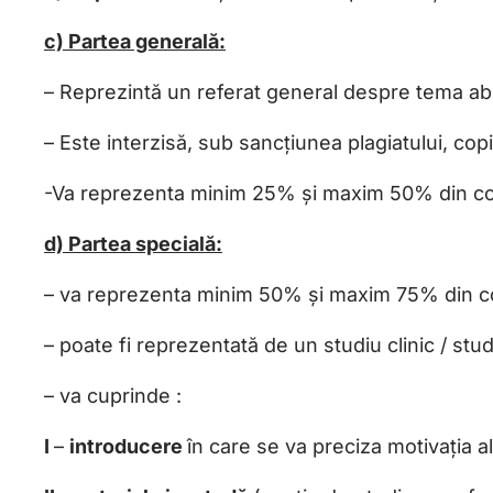
c) Partea generală:
– Reprezintă un referat general despre tema abo
– Este interzisă, sub sancțiunea plagiatului, cop
-Va reprezenta minim 25% și maxim 50% din conț
d) Partea specială:
– va reprezenta minim 50% și maxim 75% din con
– poate fi reprezentată de un studiu clinic / stud
– va cuprinde :
I
–
introducere
în care se va preciza motivația a