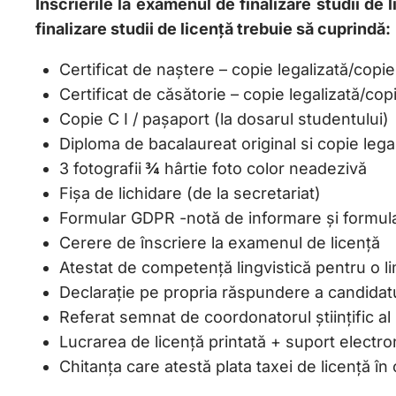
Înscrierile la examenul de finalizare studii de
finalizare studii de licență trebuie să cuprindă:
Certificat de naştere – copie legalizată/copie
Certificat de căsătorie – copie legalizată/cop
Copie C I / pașaport (la dosarul studentului)
Diploma de bacalaureat original si copie lega
3 fotografii
¾
hârtie foto color neadezivă
Fişa de lichidare (de la secretariat)
Formular GDPR -notă de informare și formul
Cerere de înscriere la examenul de licență
Atestat de competență lingvistică pentru o li
Declarație pe propria răspundere a candidatulu
Referat semnat de coordonatorul științific al l
Lucrarea de licență printată + suport electr
Chitanţa care atestă plata taxei de licență î