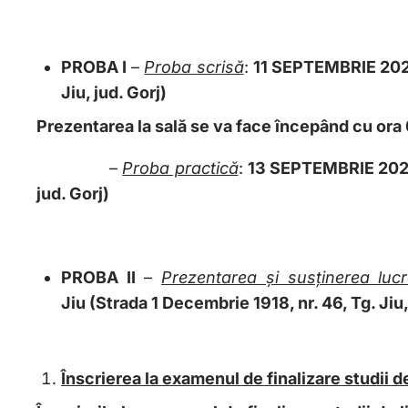
PROBA I
–
Proba scrisă
:
11 SEPTEMBRIE 20
Jiu, jud. Gorj)
Prezentarea la sală se va face începând
–
Proba practică
:
13 SEPTEMBRIE 20
jud. Gorj)
PROBA II
–
Prezentarea și susținerea lucră
Jiu
(Strada 1 Decembrie 1918, nr. 46, Tg. Jiu,
Înscrierea la examenul de finalizare studii d