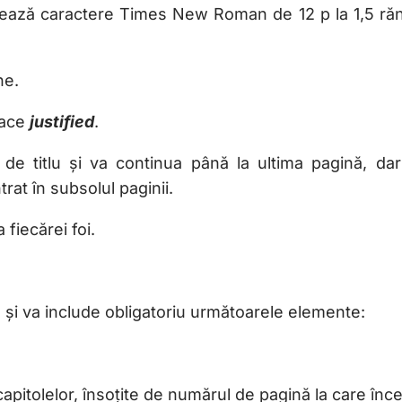
izează caractere Times New Roman de 12 p la 1,5 rănd
ne.
 face
justified
.
e titlu și va continua până la ultima pagină, dar
trat în subsolul paginii.
 fiecărei foi.
e și va include obligatoriu următoarele elemente:
bcapitolelor, însoțite de numărul de pagină la care înce