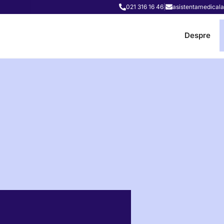
021 316 16 46
|
asistentamedicala
Despre