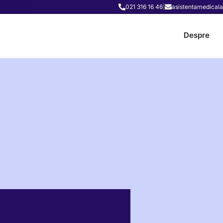
021 316 16 46
|
asistentamedicala
Despre