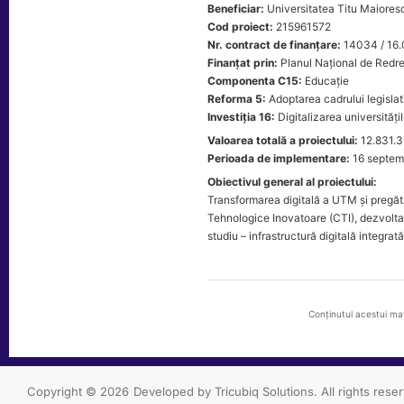
Beneficiar:
Universitatea Titu Maioresc
Cod proiect:
215961572
Nr. contract de finanțare:
14034 / 16.
Finanțat prin:
Planul Național de Redre
Componenta C15:
Educație
Reforma 5:
Adoptarea cadrului legislat
Investiția 16:
Digitalizarea universitățil
Valoarea totală a proiectului:
12.831.3
Perioada de implementare:
16 septem
Obiectivul general al proiectului:
Transformarea digitală a UTM și pregăti
Tehnologice Inovatoare (CTI), dezvoltar
studiu – infrastructură digitală integrat
Conținutul acestui mat
Copyright © 2026
Developed by Tricubiq Solutions.
All rights rese