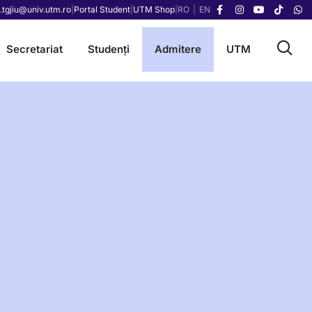
.tgjiu@univ.utm.ro
|
Portal Student
|
UTM Shop
|
RO
|
EN
Secretariat
Studenți
Admitere
UTM