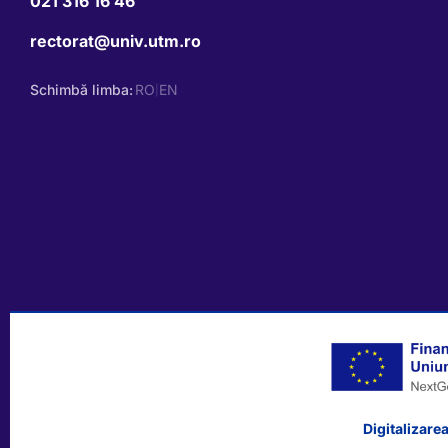
021 316 16 46
rectorat@univ.utm.ro
Schimbă limba:
RO
EN
|
Digitalizarea