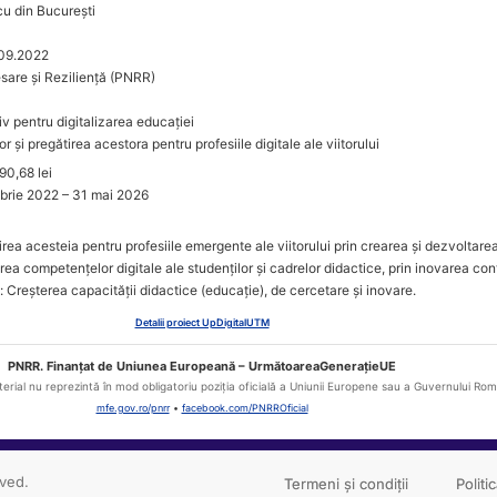
u din București
09.2022
sare și Reziliență (PNRR)
iv pentru digitalizarea educației
or și pregătirea acestora pentru profesiile digitale ale viitorului
90,68 lei
brie 2022 – 31 mai 2026
rea acesteia pentru profesiile emergente ale viitorului prin crearea și dezvoltare
ea competențelor digitale ale studenților și cadrelor didactice, prin inovarea co
ă: Creșterea capacității didactice (educație), de cercetare și inovare.
Detalii proiect UpDigitalUTM
PNRR. Finanțat de Uniunea Europeană – UrmătoareaGenerațieUE
erial nu reprezintă în mod obligatoriu poziția oficială a Uniunii Europene sau a Guvernului Rom
mfe.gov.ro/pnrr
•
facebook.com/PNRROficial
rved.
Termeni și condiții
Politi