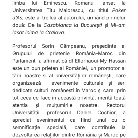
limba lui Eminescu. Romanul lansat la
Universitatea Titu Maiorescu, cu titlul
Poker
d
’As
, este al treilea al autorului, urmând primelor
două: De la
Casablanca la București
și
Mi-am
lăsat inima la Craiova
.
Profesorul Sorin Câmpeanu, președinte al
Grupului de prietenie România-Maroc din
Parlament, a afirmat că dl Ellorhaoui My Hassan
este un bun prieten al României, un promotor al
țării noastre și al universităților românești, care
organizează evenimente culturale și seri
dedicate culturii românești în Maroc și care, prin
tot ceea ce face în această privință, merită toată
atenția și mulțumirile noastre. Rectorul
Universității, profesorul Daniel Cochior, a
apreciat evenimentul ca fiind unul cu o
semnificație specială, care contribuie la
dezvoltarea relațiilor dintre România și Maroc pe