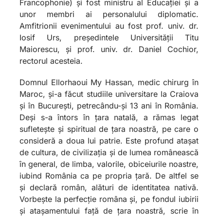
Francophonie) și fost ministru al Educației și a
unor membri ai personalului diplomatic.
Amfitrionii evenimentului au fost prof. univ. dr.
Iosif Urs, președintele Universității Titu
Maiorescu, și prof. univ. dr. Daniel Cochior,
rectorul acesteia.
Domnul Ellorhaoui My Hassan, medic chirurg în
Maroc, și-a făcut studiile universitare la Craiova
și în București, petrecându-și 13 ani în România.
Deși s-a întors în țara natală, a rămas legat
sufletește și spiritual de țara noastră, pe care o
consideră a doua lui patrie. Este profund atașat
de cultura, de civilizația și de lumea românească
în general, de limba, valorile, obiceiurile noastre,
iubind România ca pe propria țară. De altfel se
și declară român, alături de identitatea nativă.
Vorbește la perfecție româna și, pe fondul iubirii
și atașamentului față de țara noastră, scrie în