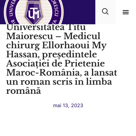
Eveniment cultural la
Universitatea Titu
Progra
Maiorescu – Medicul
chirurg Ellorhaoui My
Hassan, președintele
Asociației de Prietenie
Maroc-România, a lansat
un roman scris în limba
română
mai 13, 2023