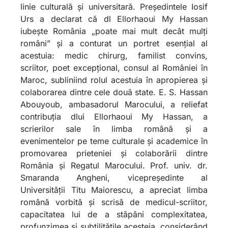
linie culturală și universitară. Președintele Iosif
Urs a declarat că dl Ellorhaoui My Hassan
iubește România „poate mai mult decât mulți
români” și a conturat un portret esențial al
acestuia: medic chirurg, familist convins,
scriitor, poet excepțional, consul al României în
Maroc, subliniind rolul acestuia în apropierea și
colaborarea dintre cele două state. E. S. Hassan
Abouyoub, ambasadorul Marocului, a reliefat
contribuția dlui Ellorhaoui My Hassan, a
scrierilor sale în limba română și a
evenimentelor pe teme culturale și academice în
promovarea prieteniei și colaborării dintre
România și Regatul Marocului. Prof. univ. dr.
Smaranda Angheni, vicepreședinte al
Universității Titu Maiorescu, a apreciat limba
română vorbită și scrisă de medicul-scriitor,
capacitatea lui de a stăpâni complexitatea,
profunzimea și subtilitățile acesteia, considerând