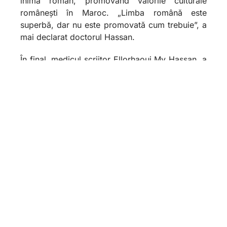
inima român, promovând valorile culturale
românești în Maroc. „Limba română este
superbă, dar nu este promovată cum trebuie”, a
mai declarat doctorul Hassan.
În final, medicul scriitor Ellorhaoui My Hassan a
scris autografe, într-o română expresivă și
rafinată, și a oferit cartea participanților,
încheind un eveniment cultural memorabil, cu
semnificații și deschideri complexe în
dezvoltarea relațiilor culturale și universitare
dintre cele două state.
Biroul de Comunicare și Relații Publice al
Universității Titu Maiorescu din București
13.05.2023