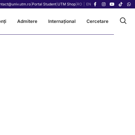
ntact@univ.utm.ro
|
Portal Student
|
UTM Shop
|
RO
|
EN
nți
Admitere
Internațional
Cercetare