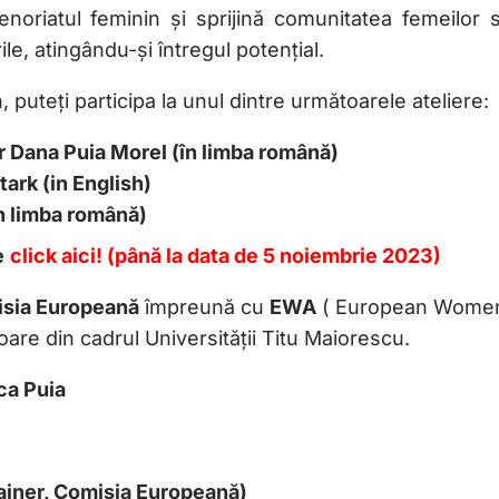
iatul feminin și sprijină comunitatea femeilor s
ile, atingându-și întregul potențial.
uteți participa la unul dintre următoarele ateliere:
r Dana Puia Morel (în limba română)
ark (in English)
n limba română)
e
click aici! (până la data de 5 noiembrie 2023)
sia Europeană
împreună cu
EWA
( European Wome
oare din cadrul Universității Titu Maiorescu.
ca Puia
rainer, Comisia Europeană)