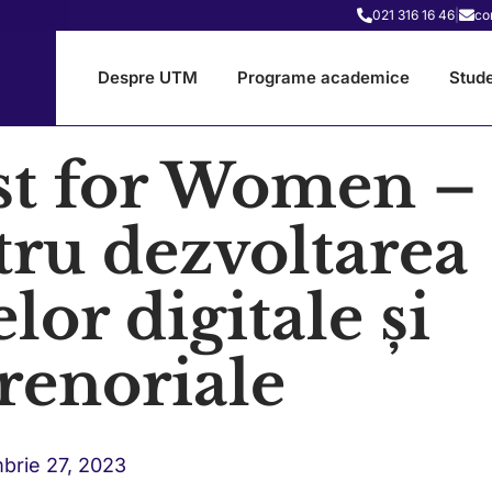
021 316 16 46
|
co
Despre UTM
Programe academice
Stude
t for Women –
tru dezvoltarea
or digitale și
renoriale
brie 27, 2023