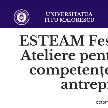
UNIVERSITATEA
TITU MAIORESCU
ESTEAM Fes
Ateliere pen
competențel
antrep
octom