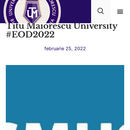
Erasmus Open Doors at
Titu Maiorescu University
Progra
#EOD2022
februarie 25, 2022