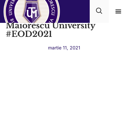
Erasmus Open Day at Titu
Maiorescu University
Progra
#EOD2021
martie 11, 2021