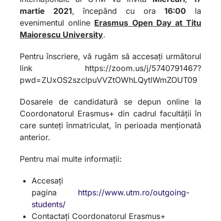
martie 2021
, începând cu ora
16:00
la
evenimentul online
Erasmus Open Day at Titu
Maiorescu University
.
Pentru înscriere, vă rugăm să accesați următorul
link https://zoom.us/j/5740791467?
pwd=ZUxOS2szclpuVVZtOWhLQytlWmZOUT09
Dosarele de candidatură se depun online la
Coordonatorul Erasmus+ din cadrul facultății în
care sunteți înmatriculat, în perioada menționată
anterior.
Pentru mai multe informații:
Accesați
pagina
https://www.utm.ro/outgoing-
students/
Contactați Coordonatorul Erasmus+