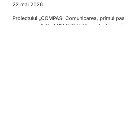
22 mai 2026
Proiectului „COMPAS: Comunicarea, primul pas
spre succes”, Cod SMIS 317576, se desfășoară
sub coordonarea PRESS MEDIA ELECTRONIC
SRL (din care face parte DC NEWS, cea
23 Aprilie – Ziua Universității
Titu Maiorescu
21 mai 2026
O zi care celebrează Educația, Cartea și
Cunoașterea În data de 23 aprilie,
Universitatea Titu Maiorescu își celebrează ziua