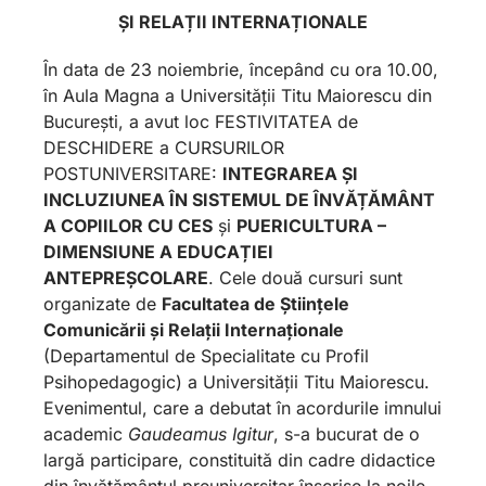
ȘI RELAȚII INTERNAȚIONALE
În data de 23 noiembrie, începând cu ora 10.00,
în Aula Magna a Universității Titu Maiorescu din
București, a avut loc FESTIVITATEA de
DESCHIDERE a CURSURILOR
POSTUNIVERSITARE:
INTEGRAREA ȘI
INCLUZIUNEA ÎN SISTEMUL DE ÎNVĂȚĂMÂNT
A COPIILOR CU CES
și
PUERICULTURA –
DIMENSIUNE A EDUCAȚIEI
ANTEPREȘCOLARE
. Cele două cursuri sunt
organizate de
Facultatea de Științele
Comunicării și Relații Internaționale
(Departamentul de Specialitate cu Profil
Psihopedagogic) a Universității Titu Maiorescu.
Evenimentul, care a debutat în acordurile imnului
academic
Gaudeamus Igitur
, s-a bucurat de o
largă participare, constituită din cadre didactice
din învățământul preuniversitar înscrise la noile