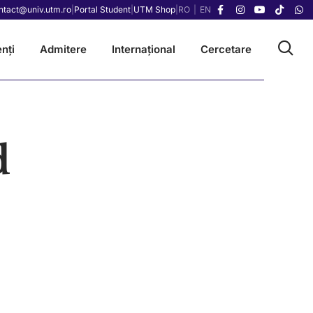
ntact@univ.utm.ro
|
Portal Student
|
UTM Shop
|
RO
|
EN
nți
Admitere
Internațional
Cercetare
d