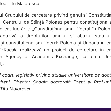
atea Titu Maiorescu
ul Grupului de cercetare privind genul și Constituția
ui Centrului de Știință Polonez pentru constituțional
blicat lucrările „Constituționalismul iliberal în Polon
a abuzivă a drepturilor omului și abuzul statulu
i constituționalism iliberal: Polonia și Ungaria în c
eń-Kacała realizează un proiect de cercetare în ca
lish Agency of Academic Exchange, cu tema: Just
).
cadru legislativ privind studiile universitare de doc
heni, Director Școala doctorală Drept și Prof.univ
 Titu Maiorescu.