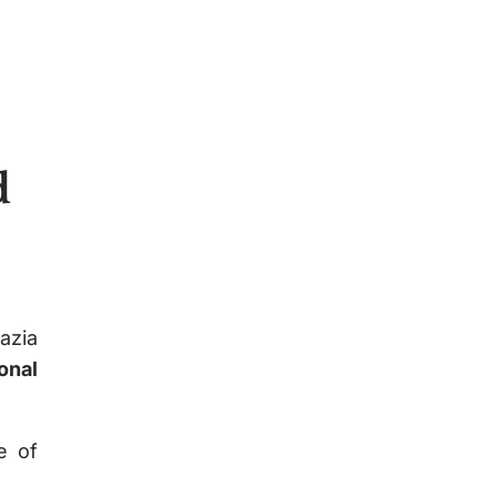
d
azia
onal
e of