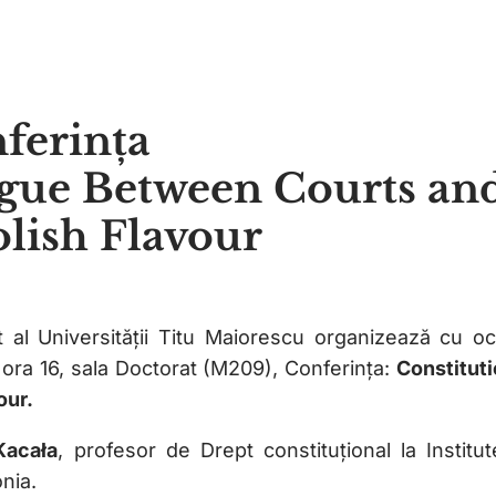
ferința
ogue Between Courts an
olish Flavour
t al Universității Titu Maiorescu organizează cu oc
3 ora 16, sala Doctorat (M209), Conferința:
Constituti
our.
Kacała
, profesor de Drept constituțional la Institut
nia.