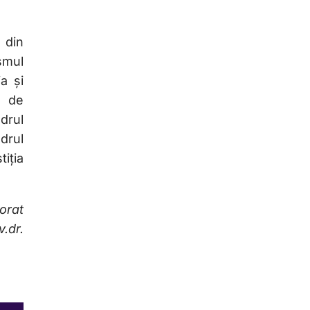
 din
ismul
ia și
i de
adrul
drul
iția
torat
.dr.