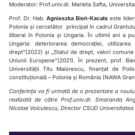
Moderator: Prof.univ.dr. Marieta Safta, Universit
Prof. Dr. Hab.
Agnieszka Bień-Kacała
este lider
Polonia și cercetător principal în cadrul Grantul
iliberal în Polonia și Ungaria. În ultimii ani a pu
Ungaria: deteriorarea democrației, utilizare
drept”(2022) și „Statul de drept, valori comune ș
Uniunii Europene”(2021). În prezent, prof. Bi
Universității Titu Maiorescu, finanțat de Po
constituțională – Polonia și România (NAWA Grant
Conferința va fi urmată de o prezentare a noului 
realizată de către Prof.univ.dr. Smaranda Ang
Nicolae Voiculescu, Director CSUD Universitatea