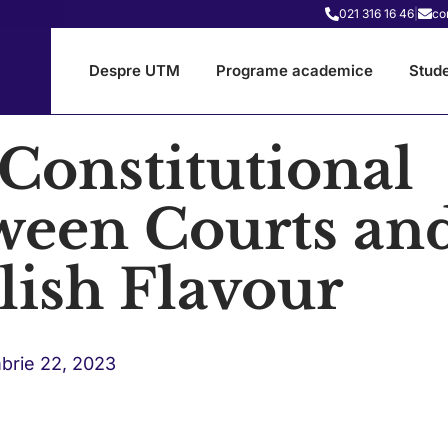
021 316 16 46
|
co
Despre UTM
Programe academice
Stude
 Constitutional
ween Courts an
lish Flavour
brie 22, 2023