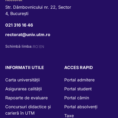
Str. Dâmbovnicului nr. 22, Sector
4, Bucureşti
021 316 16 46
rectorat@univ.utm.ro
Schimbă limba:
RO
EN
|
INFORMATII UTILE
ACCES RAPID
Carta universității
Portal admitere
Asigurarea calității
Portal student
Rapoarte de evaluare
Portal cămin
Concursuri didactice și
Portal absolvenți
carieră în UTM
Taxe