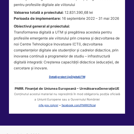
pentru profesiile digitale ale viitorului
Valoarea totală a proiectului:
12.831.390,68 lei
Perioada de implementare:
16 septembrie 2022 – 31 mai 2026
Obiectivul general al proiectului:
Transformarea digitală a UTM și pregătirea acesteia pentru
profesiile emergente ale viitorului prin crearea și dezvoltarea de
noi Centre Tehnologice Inovatoare (CTI), dezvoltarea
competențelor digitale ale studenților și cadrelor didactice, prin
inovarea continuă a programelor de studiu – infrastructură
digitală integrată: Creșterea capacității didactice (educație), de
cercetare și inovare.
Detalii proiect UpDigitalUTM
PNRR. Finanțat de Uniunea Europeană – UrmătoareaGenerațieUE
Conținutul acestui material nu reprezintă în mod obligatoriu poziția oficială
a Uniunii Europene sau a Guvernului României
mfe.gov.ro/pnrr
•
facebook.com/PNRROficial