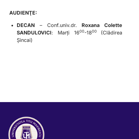
AUDIENŢE:
DECAN
– Conf.univ.dr.
Roxana Colette
00
00
SANDULOVICI
: Marţi 16
-18
(Clădirea
Șincai)