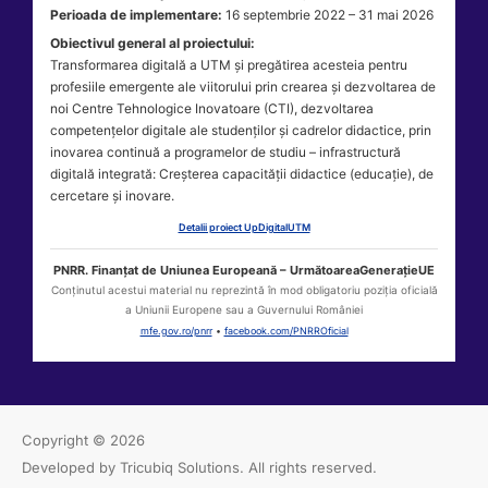
Perioada de implementare:
16 septembrie 2022 – 31 mai 2026
Obiectivul general al proiectului:
Transformarea digitală a UTM și pregătirea acesteia pentru
profesiile emergente ale viitorului prin crearea și dezvoltarea de
noi Centre Tehnologice Inovatoare (CTI), dezvoltarea
competențelor digitale ale studenților și cadrelor didactice, prin
inovarea continuă a programelor de studiu – infrastructură
digitală integrată: Creșterea capacității didactice (educație), de
cercetare și inovare.
Detalii proiect UpDigitalUTM
PNRR. Finanțat de Uniunea Europeană – UrmătoareaGenerațieUE
Conținutul acestui material nu reprezintă în mod obligatoriu poziția oficială
a Uniunii Europene sau a Guvernului României
mfe.gov.ro/pnrr
•
facebook.com/PNRROficial
Copyright © 2026
Developed by Tricubiq Solutions.
All rights reserved.