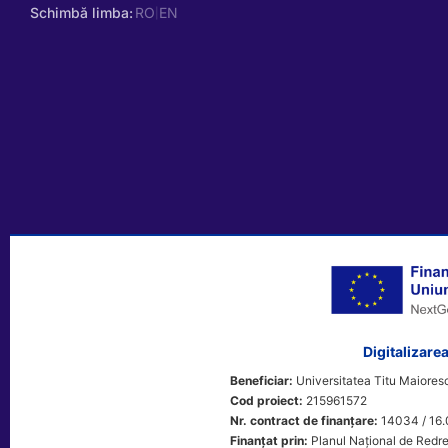
Schimbă limba:
RO
EN
|
Digitalizarea
Beneficiar:
Universitatea Titu Maioresc
Cod proiect:
215961572
Nr. contract de finanțare:
14034 / 16.
Finanțat prin:
Planul Național de Redre