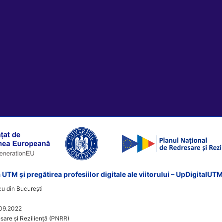
 UTM și pregătirea profesiilor digitale ale viitorului – UpDigitalUT
u din București
09.2022
sare și Reziliență (PNRR)