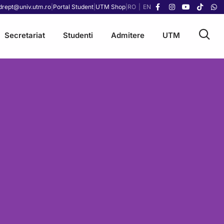
drept@univ.utm.ro
|
Portal Student
|
UTM Shop
|
RO
|
EN
Secretariat
Studenti
Admitere
UTM